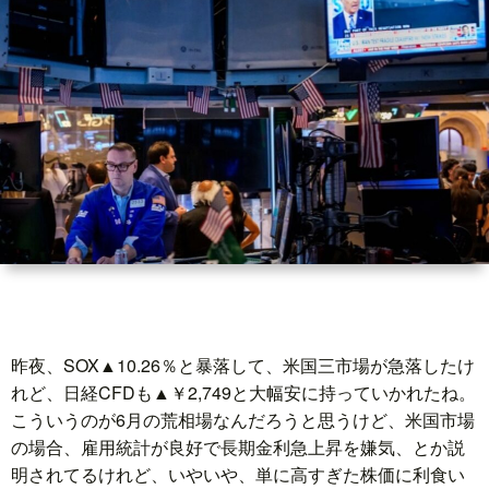
世
界
情
勢
マ
イ
昨夜、SOX▲10.26％と暴落して、米国三市場が急落したけ
ト
れど、日経CFDも▲￥2,749と大幅安に持っていかれたね。
こういうのが6月の荒相場なんだろうと思うけど、米国市場
レ
の場合、雇用統計が良好で長期金利急上昇を嫌気、とか説
明されてるけれど、いやいや、単に高すぎた株価に利食い
ー
放