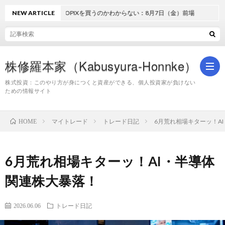
NEW ARTICLE
どうしてTOPIXを買うのかわからない：8月7日（金）前場
株修羅本家（Kabusyura-Honnke）
株式投資：このやり方が身につくと資産ができる、個人投資家が負けない
ための情報サイト
株
マイトレード
トレード日記
6月荒れ相場キターッ！A
HOME
式
6月荒れ相場キターッ！AI・半導体
投
関連株大暴落！
資
2026.06.06
トレード日記