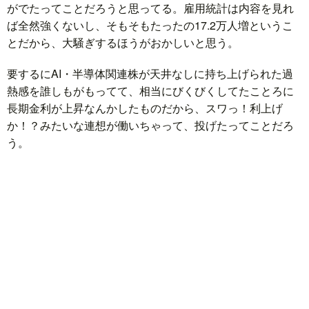
がでたってことだろうと思ってる。雇用統計は内容を見れ
ば全然強くないし、そもそもたったの17.2万人増というこ
ド
言
自
とだから、大騒ぎするほうがおかしいと思う。
要するにAI・半導体関連株が天井なしに持ち上げられた過
動
小
熱感を誰しもがもってて、相当にびくびくしてたことろに
長期金利が上昇なんかしたものだから、スワっ！利上げ
車
説
ス
か！？みたいな連想が働いちゃって、投げたってことだろ
う。
ポ
か
ー
ら
MUSI
ツ
だ・
時
健
事
康
問