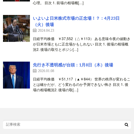
心理。 目次 1. 前場の相場概[…]
いよいよ日米株式市場の正念場！？：4月23日
（火）後場
2024.04.23
日経平均株価 ￥37,552（△￥113） ある意味今夜の値動き
が日米市場ともに正念場かもしれない 目次 1. 後場の相場概
況2. 後場の取引とポジシ[…]
先行き不透明感が台頭：1月8日（木）後場
2026.01.08
日経平均株価 ￥51,117（▲￥844） 世界の秩序が変わるこ
とは確かだが、どう変わるのか予測できない怖さ 目次 1. 後
場の相場概況2. 後場の取[…]