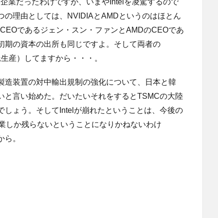
い企業だったわけですが、いまやIntelを凌駕するので
の理由としては、NVIDIAとAMDというのはほとん
のCEOであるジェン・スン・ファンとAMDのCEOであ
初期の資本の出所も同じですよ。そして両者の
委託生産）してますから・・・。
製造装置の対中輸出規制の強化について、日本と韓
いと言い始めた。だいたいそれをするとTSMCの大陸
しょう。そしてIntelが崩れたということは、今後の
企業しか残らないということになりかねないわけ
から。