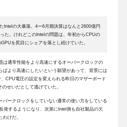
ntelの大暴落。4ー6月期決算はなんと2600億円
た。けれどこのIntelの問題は、年初からCPUの
AのGPUを尻目にシェアを落とし続けていた。
、問題は通常性能をより高速にするオーバークロックの
らばより高速にしたいという願望があって、背景には
なので、CPU電圧の設定を変えられる昨日のマザーボード
はそのせいだとして逃げていた。
ーバークロックをしていない通常の使い方をしている
発するようになり、次第にIntel側も自社製品の欠
たわけだ。