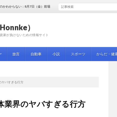
からない：8月7日（金）前場
Honnke）
資家が負けないための情報サイト
放言
自動車
小説
スポーツ
からだ・健
のヤバすぎる行方
体業界のヤバすぎる行方