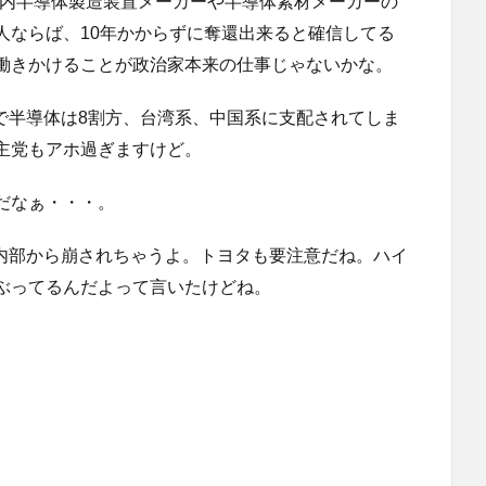
国内半導体製造装置メーカーや半導体素材メーカーの
人ならば、10年かからずに奪還出来ると確信してる
働きかけることが政治家本来の仕事じゃないかな。
れで半導体は8割方、台湾系、中国系に支配されてしま
主党もアホ過ぎますけど。
だなぁ・・・。
うに内部から崩されちゃうよ。トヨタも要注意だね。ハイ
ぶってるんだよって言いたけどね。