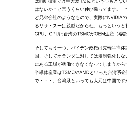
ばIntel独走で万年大差で2位という心もとな
はないか？と言うくらい伸び捲ってます。一つ
ど兄弟会社のようなもので、実際にNVIDIA
るリサ・スーは親戚だからね。もっというと
GPU、CPUは台湾のTSMCがOEM生産（
そしてもう一つ、バイデン政権は先端半導体
国、そしてオランダに対しては規制強化しな
にある工場が稼働できなくなってしまうからで
半導体産業はTSMCやAMDといった台湾系
で・・・。台湾系といっても大元は中国です