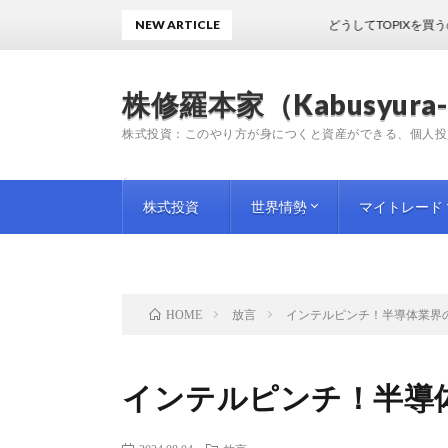
NEW ARTICLE
どうしてTOPIXを買うのかわ
株修羅本家（Kabusyura-
株式投資：このやり方が身につくと資産ができる、個人投
株式投資
世界情勢
マイトレード
投資手法
投資情報
師匠（プロ）の教訓
企業評論
国内情勢
海外情勢
トレード日記
トレード雑感
トレード予想
放言
インテルピンチ！半導体業界
HOME
インテルピンチ！半導