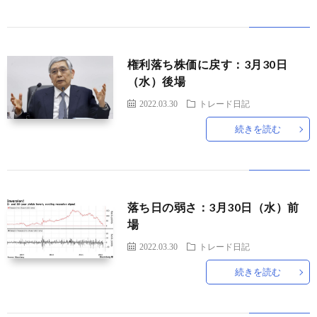
ド
言
自
権利落ち株価に戻す：3月30日
動
小
（水）後場
2022.03.30
トレード日記
車
説
ス
続きを読む
ポ
か
ー
ら
MUSI
落ち日の弱さ：3月30日（水）前
場
ツ
だ・
時
2022.03.30
トレード日記
健
事
続きを読む
康
問