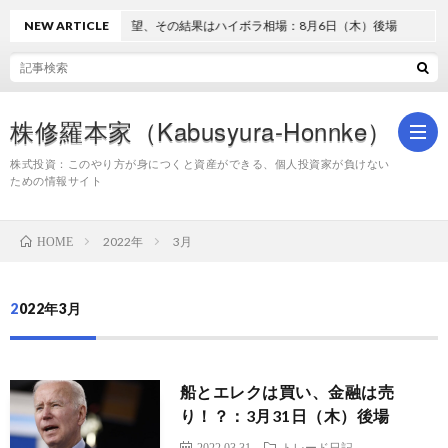
NEW ARTICLE
過熱と失望、その結果はハイボラ相場：8月6日（木）後場
株修羅本家（Kabusyura-Honnke）
株式投資：このやり方が身につくと資産ができる、個人投資家が負けない
ための情報サイト
株
2022年
3月
HOME
式
2022年3月
投
船とエレクは買い、金融は売
資
り！？：3月31日（木）後場
2022.03.31
トレード日記