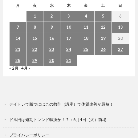
月
火
水
木
金
土
日
1
2
3
4
5
6
7
8
9
10
11
12
13
14
15
16
17
18
19
20
21
22
23
24
25
26
27
28
29
30
31
« 2月
4月 »
デイトレで勝つにはこの教則（講座）で体質改善が最短！
ドル円は短期トレンド転換か！？：6月4日（火）前場
プライバシーポリシー