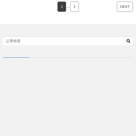
1
…
5
NEXT