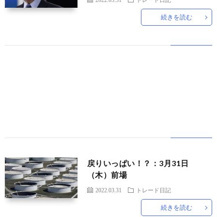
続きを読む
世
界
情
勢
マ
イ
ト
戻りいっぱい！？：3月31日
（木）前場
レ
2022.03.31
トレード日記
続きを読む
ー
放