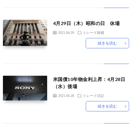
ド
言
自
4月29日（木）昭和の日 休場
動
小
2021.04.29
トレード雑感
続きを読む
車
説
ス
ポ
か
米国債10年物金利上昇：4月28日
ー
ら
MUSI
（水）後場
ツ
だ・
時
2021.04.28
トレード日記
続きを読む
健
事
康
問