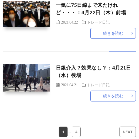
一気に75日線まで来たけれ
ど・・・：4月22日（木）前場
2021.04.22
トレード日記
続きを読む
日銀介入？効果なし？：4月21日
（水）後場
2021.04.21
トレード日記
続きを読む
1
…
4
NEXT