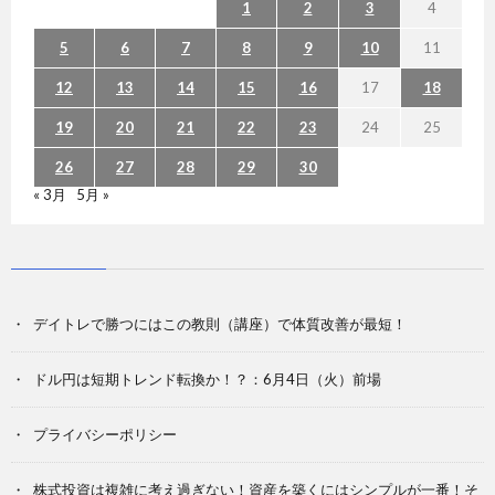
1
2
3
4
5
6
7
8
9
10
11
12
13
14
15
16
17
18
19
20
21
22
23
24
25
26
27
28
29
30
« 3月
5月 »
デイトレで勝つにはこの教則（講座）で体質改善が最短！
ドル円は短期トレンド転換か！？：6月4日（火）前場
プライバシーポリシー
株式投資は複雑に考え過ぎない！資産を築くにはシンプルが一番！そ