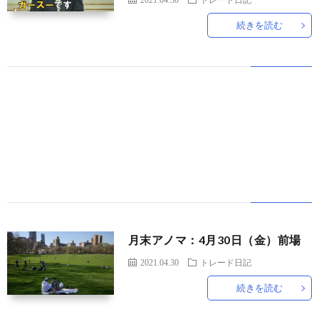
続きを読む
世
界
情
勢
マ
イ
ト
月末アノマ：4月30日（金）前場
2021.04.30
トレード日記
レ
続きを読む
ー
放