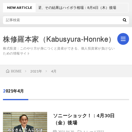
NEW ARTICLE
過熱と失望、その結果はハイボラ相場：8月6日（木）後場
株修羅本家（Kabusyura-Honnke）
株式投資：このやり方が身につくと資産ができる、個人投資家が負けない
ための情報サイト
株
2021年
4月
HOME
式
2021年4月
投
ソニーショック！：4月30日
資
（金）後場
2021.04.30
トレード日記