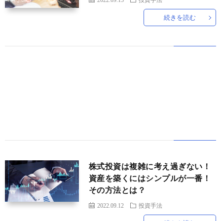
続きを読む
世
界
情
勢
マ
イ
ト
株式投資は複雑に考え過ぎない！
資産を築くにはシンプルが一番！
その方法とは？
レ
2022.09.12
投資手法
ー
放