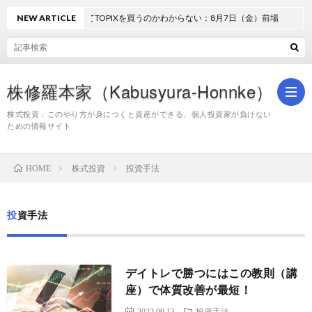
NEW ARTICLE
どうしてTOPIXを買うのかわからない：8月7日（金）前場
株修羅本家（Kabusyura-Honnke）
株式投資：このやり方が身につくと資産ができる、個人投資家が負けない
ための情報サイト
株
株式投資
投資手法
HOME
式
投資手法
投
デイトレで勝つにはこの教則（講
資
座）で体質改善が最短！
2022.09.13
投資手法