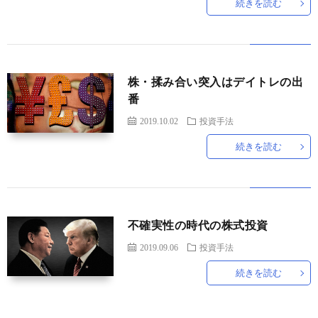
続きを読む
ド
言
自
動
小
株・揉み合い突入はデイトレの出
番
車
説
ス
2019.10.02
投資手法
続きを読む
ポ
か
ー
ら
MUSI
不確実性の時代の株式投資
ツ
だ・
時
2019.09.06
投資手法
健
事
続きを読む
康
問