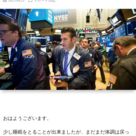
2025.04.22
トレード日記
世
界
情
勢
マ
イ
ト
おはようございます。
レ
少し睡眠をとることが出来ましたが、まだまだ体調は戻っ
ー
放