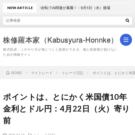
NEW ARTICLE
地合い好転でAI関連が暴騰！：8月5日（水）後場
株修羅本家（Kabusyura-Honnke）
株式投資：このやり方が身につくと資産ができる、個人投資家が負けない
ための情報サイト
株
マイトレード
トレード日記
ポイントは、とにかく米国
HOME
式
ポイントは、とにかく米国債10年
投
金利とドル円：4月22日（火）寄り
前
資