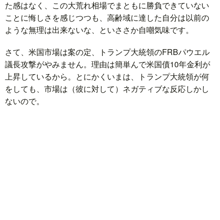
た感はなく、この大荒れ相場でまともに勝負できていない
ことに悔しさを感じつつも、高齢域に達した自分は以前の
ド
言
自
ような無理は出来ないな、といささか自嘲気味です。
さて、米国市場は案の定、トランプ大統領のFRBパウエル
動
小
議長攻撃がやみません。理由は簡単んで米国債10年金利が
上昇しているから。とにかくいまは、トランプ大統領が何
車
説
ス
をしても、市場は（彼に対して）ネガティブな反応しかし
ないので。
ポ
か
ー
ら
MUSI
ツ
だ・
時
健
事
康
問