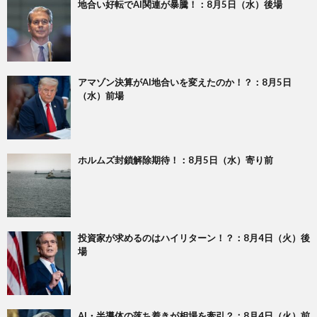
地合い好転でAI関連が暴騰！：8月5日（水）後場
アマゾン決算がAI地合いを変えたのか！？：8月5日
（水）前場
ホルムズ封鎖解除期待！：8月5日（水）寄り前
投資家が求めるのはハイリターン！？：8月4日（火）後
場
AI・半導体の落ち着きが相場を牽引？：8月4日（火）前