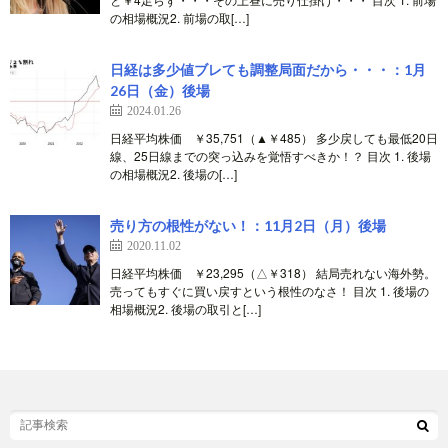
の相場概況2. 前場の取[…]
日経は多少値ブレても調整局面だから・・・：1月
26日（金）後場
2024.01.26
日経平均株価 ￥35,751（▲￥485） 多少戻しても最低20日
線、25日線までの突っ込みを覚悟すべきか！？ 目次 1. 後場
の相場概況2. 後場の[…]
売り方の根性がない！：11月2日（月）後場
2020.11.02
日経平均株価 ￥23,295（△￥318） 結局売れない海外勢。
売ってもすぐに買い戻すという根性のなさ！ 目次 1. 後場の
相場概況2. 後場の取引と[…]