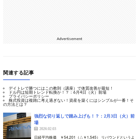
Advertisement
関連する記事
デイトレで勝つにはこの教則（講座）で体質改善が最短！
ドル円は短期トレンド転換か！？：6月4日（火）前場
プライバシーポリシー
株式投資は複雑に考え過ぎない！資産を築くにはシンプルが一番！そ
の方法とは？
強烈な切り返しで踏み上げも！？：2月3日（火）前
場
2026.02.03
日経平均株価 ￥54,201（△￥1,545） リバウンドというよ