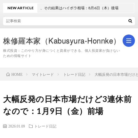
NEW ARTICLE
過熱と失望、その結果はハイボラ相場：8月6日（木）後場
株修羅本家（Kabusyura-Honnke）
株式投資：このやり方が身につくと資産ができる、個人投資家が負けない
ための情報サイト
株
マイトレード
トレード日記
大幅反発の日本市場だけど
HOME
式
大幅反発の日本市場だけど3連休前
投
なので：1月9日（金）前場
資
2026.01.09
トレード日記