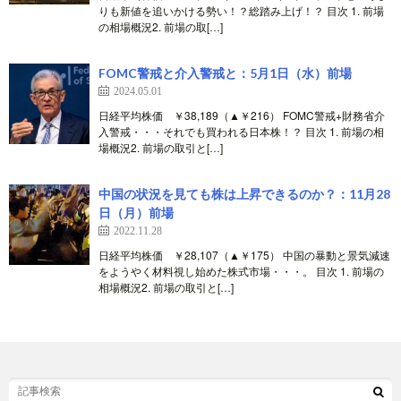
りも新値を追いかける勢い！？総踏み上げ！？ 目次 1. 前場
の相場概況2. 前場の取[…]
FOMC警戒と介入警戒と：5月1日（水）前場
2024.05.01
日経平均株価 ￥38,189（▲￥216） FOMC警戒+財務省介
入警戒・・・それでも買われる日本株！？ 目次 1. 前場の相
場概況2. 前場の取引と[…]
中国の状況を見ても株は上昇できるのか？：11月28
日（月）前場
2022.11.28
日経平均株価 ￥28,107（▲￥175） 中国の暴動と景気減速
をようやく材料視し始めた株式市場・・・。 目次 1. 前場の
相場概況2. 前場の取引と[…]