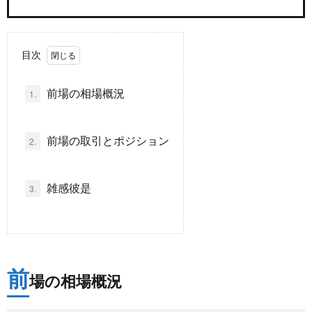
題
目次
前場の相場概況
1.
前場の取引とポジション
2.
雑感彼是
3.
前
場の相場概況