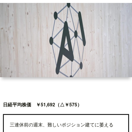
ド
言
自
動
小
車
説
ス
ポ
か
ー
ら
MUSI
ツ
だ・
時
日経平均株価 ￥51,692（△￥575）
健
事
三連休前の週末、難しいポジション建てに萎える
康
問