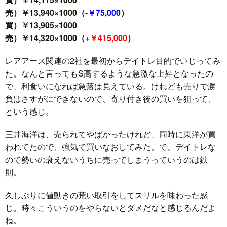
売）￥13,940×1000（
-￥75,000
）
買）￥13,905×1000
売）￥14,320×1000（
+￥415,000
）
レアアース関連の2社を最初からデイトレ目的でいじってみ
た。なんと言ってもS高するような急激な上昇となったの
で、利食いになれば急落は見えている。けれども売りで勝
負はさすがにできないので、寄り付き後の買いを狙って、
という感じ。
三井海洋は、売られてやばかったけれど、同時に東洋が買
われてたので、強気で買いなおしてみた。で、デイトレな
ので勢いの衰えないうちに売ってしまうっていうのは鉄
則。
久しぶりに値動きの荒い取引をしてスリルを味わった感
じ。時々こういうのをやらないとダメだなと感じるんだよ
ね。