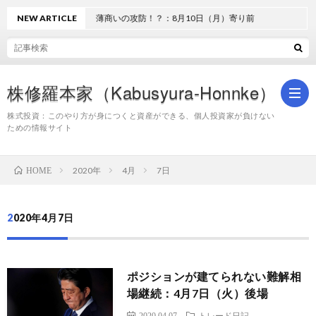
NEW ARTICLE
薄商いの攻防！？：8月10日（月）寄り前
株修羅本家（Kabusyura-Honnke）
株式投資：このやり方が身につくと資産ができる、個人投資家が負けない
ための情報サイト
株
2020年
4月
7日
HOME
式
2020年4月7日
投
ポジションが建てられない難解相
資
場継続：4月7日（火）後場
2020.04.07
トレード日記