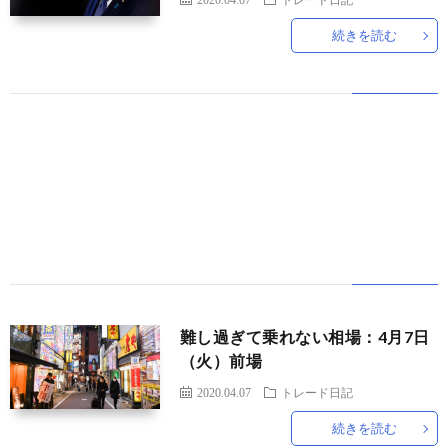
続きを読む
世
界
情
勢
マ
イ
ト
難し過ぎて乗れない相場：4月7日
（火）前場
レ
2020.04.07
トレード日記
続きを読む
ー
放