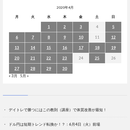
2020年4月
月
火
水
木
金
土
日
1
2
3
4
5
6
7
8
9
10
11
12
13
14
15
16
17
18
19
20
21
22
23
24
25
26
27
28
29
30
« 3月
5月 »
デイトレで勝つにはこの教則（講座）で体質改善が最短！
ドル円は短期トレンド転換か！？：6月4日（火）前場