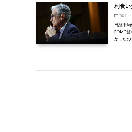
利食い
2021.11
日経平均
FOMC
かったの