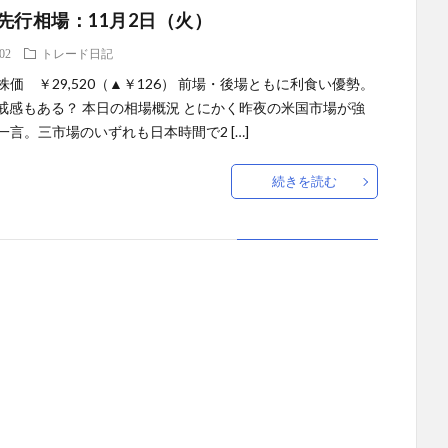
先行相場：11月2日（火）
.02
トレード日記
株価 ￥29,520（▲￥126） 前場・後場ともに利食い優勢。
警戒感もある？ 本日の相場概況 とにかく昨夜の米国市場が強
一言。三市場のいずれも日本時間で2 […]
続きを読む