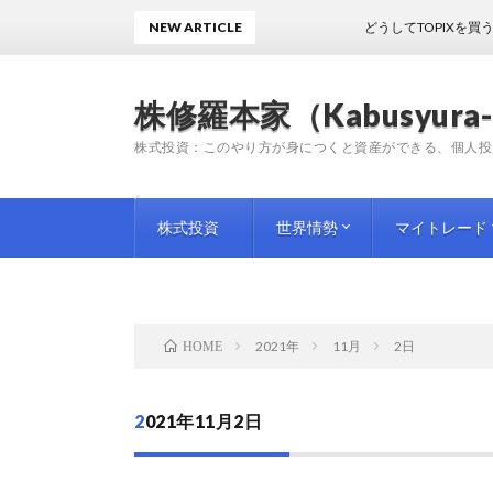
NEW ARTICLE
どうしてTOPIXを買うのか
株修羅本家（Kabusyura-
株式投資：このやり方が身につくと資産ができる、個人投
株式投資
世界情勢
マイトレード
投資手法
投資情報
師匠（プロ）の教訓
企業評論
国内情勢
海外情勢
トレード日記
トレード雑感
トレード予想
2021年
11月
2日
HOME
2021年11月2日