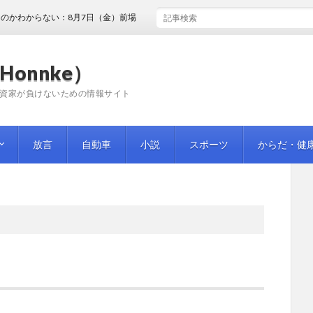
わからない：8月7日（金）前場
Honnke）
資家が負けないための情報サイト
放言
自動車
小説
スポーツ
からだ・健