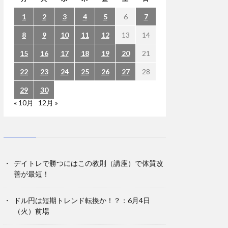
1
2
3
4
5
6
7
8
9
10
11
12
13
14
15
16
17
18
19
20
21
22
23
24
25
26
27
28
29
30
« 10月
12月 »
デイトレで勝つにはこの教則（講座）で体質改
善が最短！
ドル円は短期トレンド転換か！？：6月4日
（火）前場