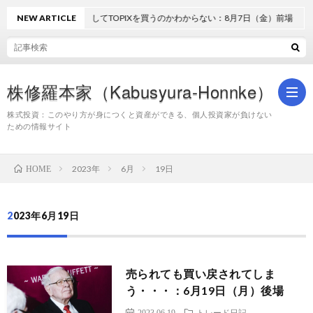
NEW ARTICLE
どうしてTOPIXを買うのかわからない：8月7日（金）前場
株修羅本家（Kabusyura-Honnke）
株式投資：このやり方が身につくと資産ができる、個人投資家が負けない
ための情報サイト
株
2023年
6月
19日
HOME
式
2023年6月19日
投
売られても買い戻されてしま
資
う・・・：6月19日（月）後場
2023.06.19
トレード日記