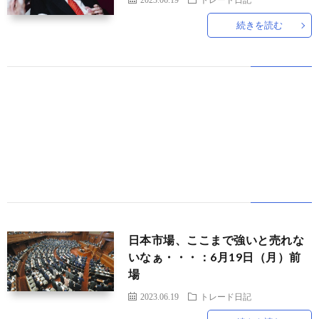
続きを読む
世
界
情
勢
マ
イ
ト
日本市場、ここまで強いと売れな
いなぁ・・・：6月19日（月）前
場
レ
2023.06.19
トレード日記
ー
放