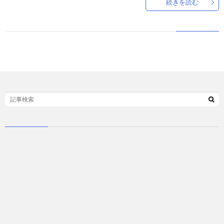
続きを読む
ド
言
自
動
小
車
説
ス
ポ
か
ー
ら
MUSI
ツ
だ・
時
健
事
康
問