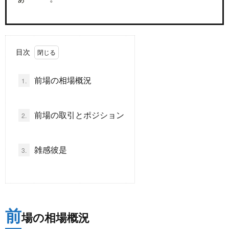
ド
言
自
目次
動
小
前場の相場概況
1.
車
説
ス
ポ
か
前場の取引とポジション
2.
ー
ら
MUSI
雑感彼是
3.
ツ
だ・
時
健
事
前
場の相場概況
康
問