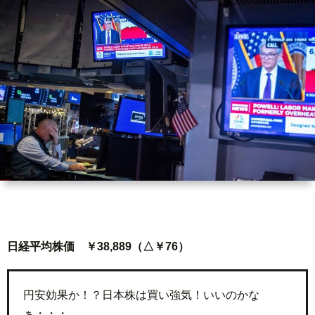
世
界
情
勢
マ
イ
ト
日経平均株価 ￥38,889（△￥76）
レ
円安効果か！？日本株は買い強気！いいのかな
ー
放
ぁ・・・。