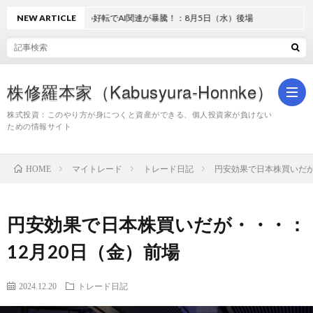
NEW ARTICLE
地合い好転でAI関連が暴騰！：8月5日（水）後場
株修羅本家（Kabusyura-Honnke）
株式投資：このやり方が身につくと資産ができる、個人投資家が負けない
ための情報サイト
株
マイトレード
トレード日記
円安効果で日本株買いだが
HOME
式
円安効果で日本株買いだが・・・：
投
12月20日（金）前場
資
2024.12.20
トレード日記