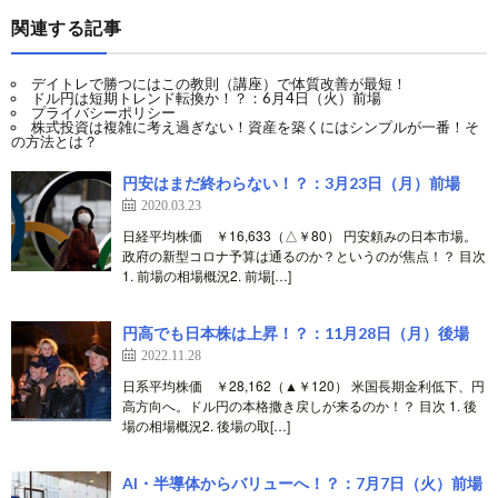
関連する記事
デイトレで勝つにはこの教則（講座）で体質改善が最短！
ドル円は短期トレンド転換か！？：6月4日（火）前場
プライバシーポリシー
株式投資は複雑に考え過ぎない！資産を築くにはシンプルが一番！そ
の方法とは？
円安はまだ終わらない！？：3月23日（月）前場
2020.03.23
日経平均株価 ￥16,633（△￥80） 円安頼みの日本市場。
政府の新型コロナ予算は通るのか？というのが焦点！？ 目次
1. 前場の相場概況2. 前場[…]
円高でも日本株は上昇！？：11月28日（月）後場
2022.11.28
日系平均株価 ￥28,162（▲￥120） 米国長期金利低下、円
高方向へ。ドル円の本格撒き戻しが来るのか！？ 目次 1. 後
場の相場概況2. 後場の取[…]
AI・半導体からバリューへ！？：7月7日（火）前場