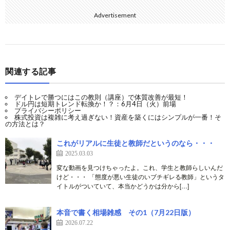
Advertisement
関連する記事
デイトレで勝つにはこの教則（講座）で体質改善が最短！
ドル円は短期トレンド転換か！？：6月4日（火）前場
プライバシーポリシー
株式投資は複雑に考え過ぎない！資産を築くにはシンプルが一番！そ
の方法とは？
これがリアルに生徒と教師だというのなら・・・
2025.03.03
変な動画を見つけちゃったよ。これ、学生と教師らしいんだ
けど・・・ 「態度が悪い生徒のいブチギレる教師」というタ
イトルがついていて、本当かどうかは分から[…]
本音で書く相場雑感 その1（7月22日版）
2026.07.22