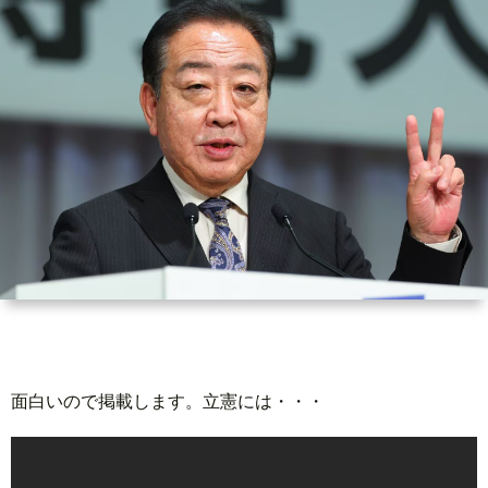
世
界
情
勢
マ
イ
ト
面白いので掲載します。立憲には・・・
レ
ー
放