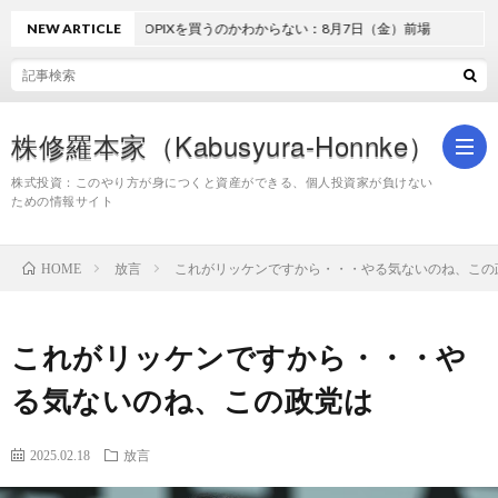
NEW ARTICLE
どうしてTOPIXを買うのかわからない：8月7日（金）前場
株修羅本家（Kabusyura-Honnke）
株式投資：このやり方が身につくと資産ができる、個人投資家が負けない
ための情報サイト
株
放言
これがリッケンですから・・・やる気ないのね、この
HOME
式
これがリッケンですから・・・や
投
る気ないのね、この政党は
資
2025.02.18
放言