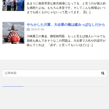
あまりに無茶苦茶な株式相場になってる、と言うのが個人的
な感想だよね。もちろん本音です。そしてこんな相場はいつ
までも続くものじゃないって思ってます。 言[…]
やらかした川重、大企業の箍は緩みっぱなしだから
2024.07.06
川崎重工の裏金、贈収賄問題、もっと言えば個人レベルでも
脱税も絡んできそうなこの問題は、大企業で入札や許認可が
絡んでくれば、「必ず」と言ってもいいほどに[…]