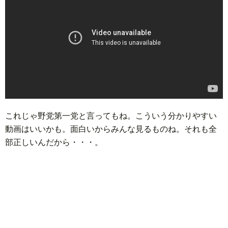
ド
言
自
動
小
車
説
ス
ポ
か
これじゃ野党第一党と言ってもね。こういう分かりやすい
動画はいいかも。面白いからみんな見るものね。それも全
ー
ら
MUSI
部正しいんだから・・・。
ツ
だ・
時
健
事
康
問