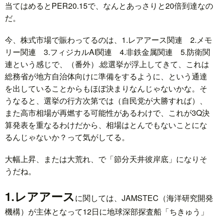
当てはめるとPER20.15で、なんとあっさりと20倍到達なの
だ。
ド
言
自
今、株式市場で賑わってるのは、1.レアアース関連 2.メモ
リー関連 3.フィジカルAI関連 4.非鉄金属関連 5.防衛関
動
小
連という感じで、（番外）.総選挙が浮上してきて、これは
総務省が地方自治体向けに準備をするように、という通達
車
説
ス
を出していることからもほぼ決まりなんじゃないかな。そ
うなると、選挙の行方次第では（自民党が大勝すれば）、
ポ
か
また高市相場が再燃する可能性があるわけで、これが3Q決
算発表を重なるわけだから、相場はとんでもないことにな
ー
ら
MUSI
るんじゃないか？って気がしてる。
ツ
大幅上昇、または大荒れ、で「節分天井彼岸底」になりそ
だ・
時
うだね。
健
事
1.レアアース
に関しては、JAMSTEC（海洋研究開発
機構）が主体となって12日に地球深部探査船「ちきゅう」
康
問