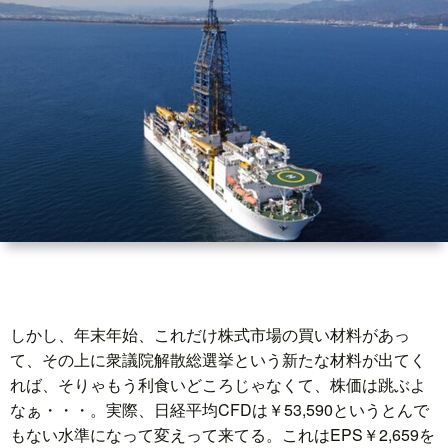
世
界
情
勢
マ
イ
しかし、年末年始、これだけ株式市場の買い材料があっ
ト
て、その上に衆議院解散総選挙という新たな材料が出てく
れば、そりゃもう利食いどころじゃなくて、株価は跳ぶよ
レ
なぁ・・・。実際、日経平均CFDは￥53,590というとんで
もない水準になって変えって来てる。これはEPS￥2,659を
ー
放