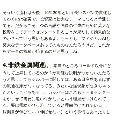
そういう流れは今後、10年20年という長いスパンで変化し
てゆくのは確実で、投資家は壮大なテーマになると予測し
てる。だからこそ、今の言語や画像の生成のために莫大な
投資をしてデータセンターを作ることが果たして効果的な
のか？っていう思いもあるよ。もっとも、フィジカルAIも
莫大なデータベースあってのものなんだろうけど。これか
らデータの蓄積が始まるのだと思うしね。
4.非鉄金属関連
は、本当のところゴールド以外にど
うして上昇しているのか？が明確な説明がつかないんだろ
うと思う。でもシルバーに関しては、ある日突然あるはず
の流通在庫がなくなってる、みたいな怪現象が起きちゃっ
たということもあるし、カッパーはこれもデータセンター
をかませて需要に追い付かないという理屈がつけられて
る。要は需給がひっ迫していると理由付けされているし、
採掘量が伸びない（伸ばせない）という事情もあったりし