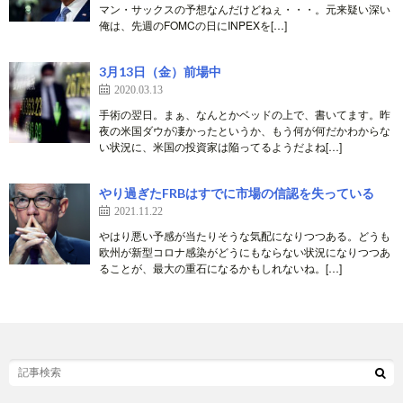
マン・サックスの予想なんだけどねぇ・・・。元来疑い深い
俺は、先週のFOMCの日にINPEXを[…]
3月13日（金）前場中
2020.03.13
手術の翌日。まぁ、なんとかベッドの上で、書いてます。昨
夜の米国ダウが凄かったというか、もう何が何だかわからな
い状況に、米国の投資家は陥ってるようだよね[…]
やり過ぎたFRBはすでに市場の信認を失っている
2021.11.22
やはり悪い予感が当たりそうな気配になりつつある。どうも
欧州が新型コロナ感染がどうにもならない状況になりつつあ
ることが、最大の重石になるかもしれないね。[…]