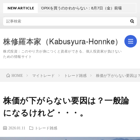
NEW ARTICLE
どうしてTOPIXを買うのかわからない：8月7日（金）前場
株修羅本家（Kabusyura-Honnke）
株式投資：このやり方が身につくと資産ができる、個人投資家が負けない
ための情報サイト
株
マイトレード
トレード雑感
株価が下がらない要因は
HOME
式
株価が下がらない要因は？一般論
投
になるけれど・・・。
資
2026.01.11
トレード雑感