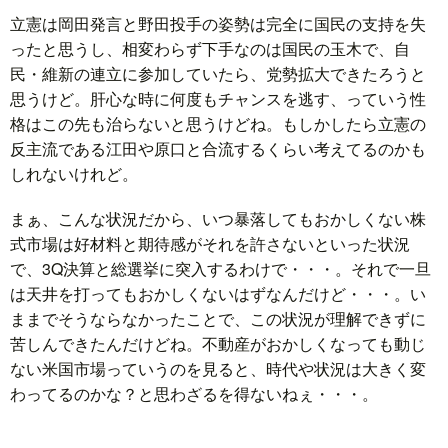
立憲は岡田発言と野田投手の姿勢は完全に国民の支持を失
ったと思うし、相変わらず下手なのは国民の玉木で、自
民・維新の連立に参加していたら、党勢拡大できたろうと
思うけど。肝心な時に何度もチャンスを逃す、っていう性
格はこの先も治らないと思うけどね。もしかしたら立憲の
反主流である江田や原口と合流するくらい考えてるのかも
しれないけれど。
まぁ、こんな状況だから、いつ暴落してもおかしくない株
式市場は好材料と期待感がそれを許さないといった状況
で、3Q決算と総選挙に突入するわけで・・・。それで一旦
は天井を打ってもおかしくないはずなんだけど・・・。い
ままでそうならなかったことで、この状況が理解できずに
苦しんできたんだけどね。不動産がおかしくなっても動じ
ない米国市場っていうのを見ると、時代や状況は大きく変
わってるのかな？と思わざるを得ないねぇ・・・。