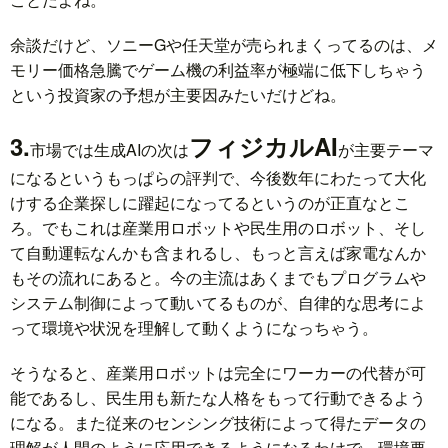
余談だけど、ソニーGや任天堂が売られまくってるのは、メ
モリー価格急騰でゲーム機の利益率が極端に低下しちゃう
という投資家の予想が主要因みたいだけどね。
3.
フィジカルAI
市場では生成AIの次は
が主要テーマ
になるというもっぱらの評判で、今後数年にわたって大化
けする企業探しに躍起になってるというのが正直なとこ
ろ。でもこれは産業用ロボットや民生用のロボット、そし
て自動運転なんかも含まれるし、もっと言えば家電なんか
もその流れにあると。今の主流はあくまでもプログラムや
システム制御によって動いてるものが、自律的な思考によ
って環境や状況を理解して動くようになっちゃう。
そうなると、産業用ロボットは完全にワーカーの代替が可
能であるし、民生用も新たな人格をもって行動できるよう
になる。また従来のセンシング技術によって得たデータの
理解が人間のように応用できるようになるわけで、環境要