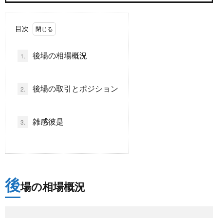
ド
言
自
目次
動
小
後場の相場概況
1.
車
説
ス
後場の取引とポジション
2.
ポ
か
雑感彼是
3.
ー
ら
MUSI
ツ
だ・
時
後
健
場の相場概況
事
康
問