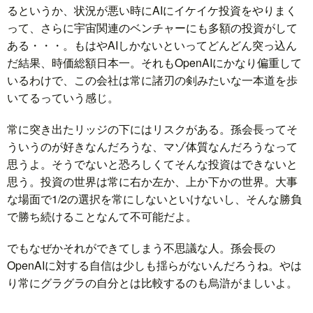
るというか、状況が悪い時にAIにイケイケ投資をやりまく
って、さらに宇宙関連のベンチャーにも多額の投資がして
ある・・・。もはやAIしかないといってどんどん突っ込ん
だ結果、時価総額日本一。それもOpenAIにかなり偏重して
いるわけで、この会社は常に諸刃の剣みたいな一本道を歩
いてるっていう感じ。
常に突き出たリッジの下にはリスクがある。孫会長ってそ
ういうのが好きなんだろうな、マゾ体質なんだろうなって
思うよ。そうでないと恐ろしくてそんな投資はできないと
思う。投資の世界は常に右か左か、上か下かの世界。大事
な場面で1/2の選択を常にしないといけないし、そんな勝負
で勝ち続けることなんて不可能だよ。
でもなぜかそれができてしまう不思議な人。孫会長の
OpenAIに対する自信は少しも揺らがないんだろうね。やは
り常にグラグラの自分とは比較するのも烏滸がましいよ。