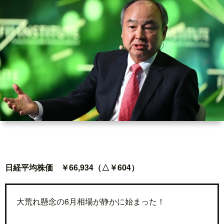
世
界
情
勢
マ
イ
日経平均株価 ￥66,934（△￥604）
ト
レ
大荒れ懸念の6月相場が静かに始まった！
ー
放