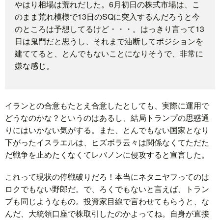
やはり相場は荒れだした。6月初日の株式市場は、こ
のまま荒れ模様で13日のSQに突入するんだろうと今
題
のところは予想してるけど・・・。はっきり言って13
日は鬼門だと思うし、それまで油断してポジションを
建ててると、とんでもないことになりそうで、非常に
嫌な感じ。
イランとの合意もたとえ合意したとしても、実際に運用で
どうなのかな？というのはあるし、結局トランプの思惑通
りにはいかない気がする。また、とんでもない国家となり
下がったイスラエルは、ヒズボラ云々は関係なくてただた
だ戦争を止めたくなくてレバノンに侵攻すると宣言した。
これって現状の停戦破りだろ！本当にネタニヤフってのは
ロクでもない野郎だ。で、ろくでもないと言えば、トラン
プも同じようなもの。投資家目線で言わせてもらうと、な
んだ、大統領口座で株取引したのかよってね。自身が直接