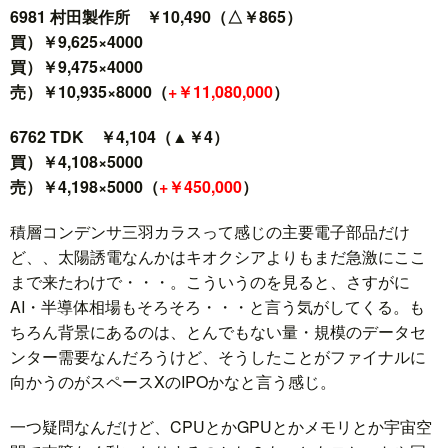
6981 村田製作所 ￥10,490（△￥865）
買）￥9,625×4000
買）￥9,475×4000
売）￥10,935×8000（
+￥11,080,000
）
6762 TDK ￥4,104（▲￥4）
買）￥4,108×5000
売）￥4,198×5000（
+￥450,000
）
積層コンデンサ三羽カラスって感じの主要電子部品だけ
ど、、太陽誘電なんかはキオクシアよりもまだ急激にここ
まで来たわけで・・・。こういうのを見ると、さすがに
AI・半導体相場もそろそろ・・・と言う気がしてくる。も
ちろん背景にあるのは、とんでもない量・規模のデータセ
ンター需要なんだろうけど、そうしたことがファイナルに
向かうのがスペースXのIPOかなと言う感じ。
一つ疑問なんだけど、CPUとかGPUとかメモリとか宇宙空