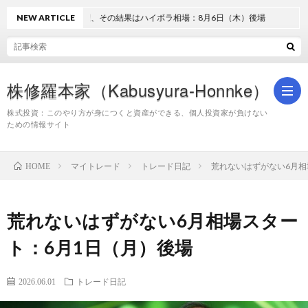
過熱と失望、その結果はハイボラ相場：8月6日（木）後場
NEW ARTICLE
株修羅本家（Kabusyura-Honnke）
株式投資：このやり方が身につくと資産ができる、個人投資家が負けない
ための情報サイト
株
マイトレード
トレード日記
荒れないはずがない6月相
HOME
式
荒れないはずがない6月相場スター
投
ト：6月1日（月）後場
資
2026.06.01
トレード日記