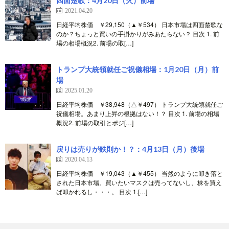
四面楚歌：4月20日（火）前場
2021.04.20
日経平均株価 ￥29,150（▲￥534） 日本市場は四面楚歌な
のか？ちょっと買いの手掛かりがみあたらない？ 目次 1. 前
場の相場概況2. 前場の取[…]
トランプ大統領就任ご祝儀相場：1月20日（月）前
場
2025.01.20
日経平均株価 ￥38,948（△￥497） トランプ大統領就任ご
祝儀相場。あまり上昇の根拠はない！？ 目次 1. 前場の相場
概況2. 前場の取引とポジ[…]
戻りは売りが鉄則か！？：4月13日（月）後場
2020.04.13
日経平均株価 ￥19,043（▲￥455） 当然のように叩き落と
された日本市場。買いたいマスクは売ってないし、株を買え
ば叩かれるし・・・。 目次 1.[…]