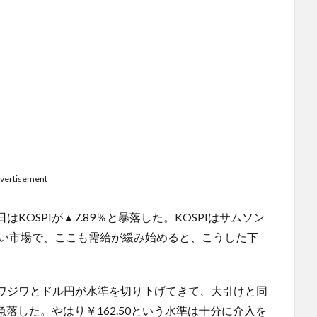
vertisement
OSPIが▲7.89％と暴落した。KOSPIはサムソン
いい市場で、ここも需給が緩み始めると、こうした下
ワジワとドル円が水準を切り下げてきて、大引けと同
落した。やはり￥162.50という水準は十分に介入を