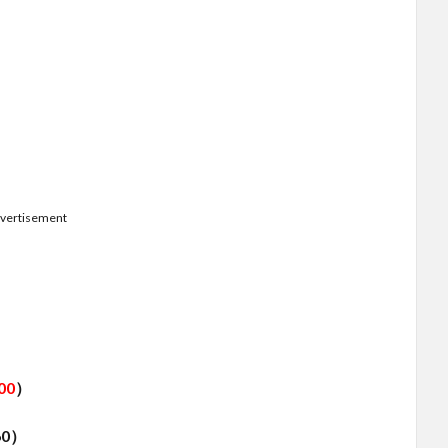
vertisement
00
）
60）