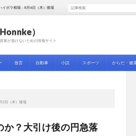
相場：8月6日（木）後場
Honnke）
資家が負けないための情報サイト
放言
自動車
小説
スポーツ
からだ・健
月2日（木）後場
のか？大引け後の円急落