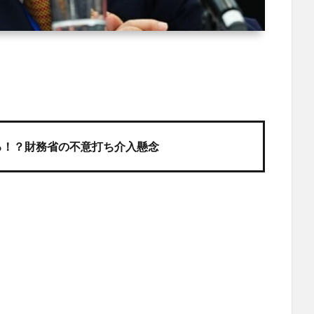
る！？財務省の不意打ち介入懸念