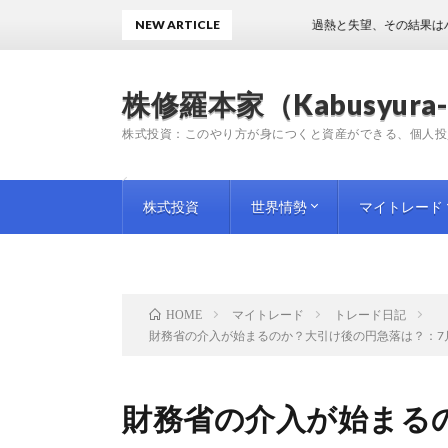
NEW ARTICLE
過熱と失望、その結果はハイボラ
株修羅本家（Kabusyura-
株式投資：このやり方が身につくと資産ができる、個人投
株式投資
世界情勢
マイトレード
投資手法
投資情報
師匠（プロ）の教訓
企業評論
国内情勢
海外情勢
トレード日記
トレード雑感
トレード予想
マイトレード
トレード日記
HOME
財務省の介入が始まるのか？大引け後の円急落は？：7
財務省の介入が始まる