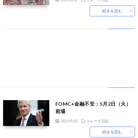
続きを読む
世
界
情
勢
マ
イ
ト
FOMC+金融不安：5月2日（火）
前場
レ
2023.05.02
トレード日記
続きを読む
ー
放