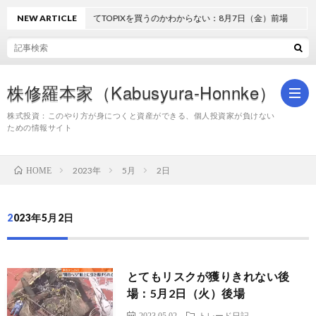
NEW ARTICLE
どうしてTOPIXを買うのかわからない：8月7日（金）前場
株修羅本家（Kabusyura-Honnke）
株式投資：このやり方が身につくと資産ができる、個人投資家が負けない
ための情報サイト
株
2023年
5月
2日
HOME
式
2023年5月2日
投
とてもリスクが獲りきれない後
資
場：5月2日（火）後場
2023.05.02
トレード日記