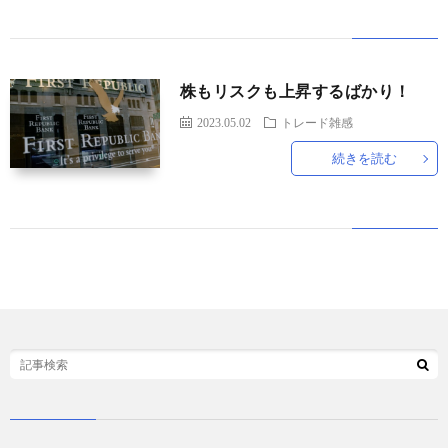
ド
言
自
株もリスクも上昇するばかり！
動
小
2023.05.02
トレード雑感
続きを読む
車
説
ス
ポ
か
ー
ら
MUSI
ツ
だ・
時
健
事
康
問