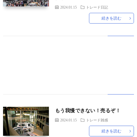
2024.01.15
トレード日記
続きを読む
世
界
情
勢
マ
イ
ト
もう我慢できない！売るぞ！
レ
2024.01.15
トレード雑感
続きを読む
ー
放