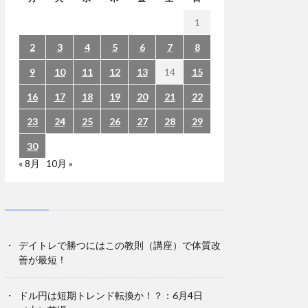
1
2
3
4
5
6
7
8
9
10
11
12
13
14
15
16
17
18
19
20
21
22
23
24
25
26
27
28
29
30
« 8月
10月 »
デイトレで勝つにはこの教則（講座）で体質改
善が最短！
ドル円は短期トレンド転換か！？：6月4日