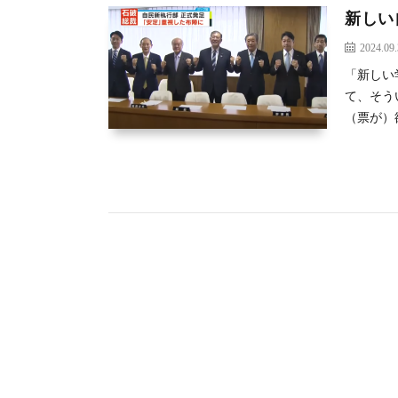
新しい
2024.09
「新しい
て、そう
（票が）