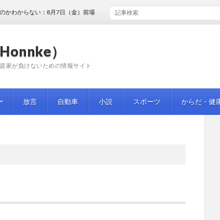
からない：8月7日（金）前場
Honnke）
資家が負けないための情報サイト
放言
自動車
小説
スポーツ
からだ・健