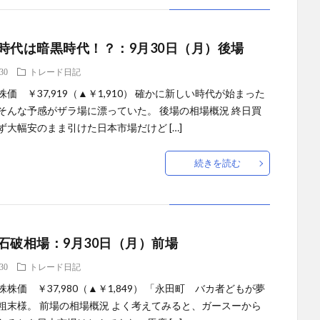
時代は暗黒時代！？：9月30日（月）後場
.30
トレード日記
価 ￥37,919（▲￥1,910） 確かに新しい時代が始まった
そんな予感がザラ場に漂っていた。 後場の相場概況 終日買
ず大幅安のまま引けた日本市場だけど […]
続きを読む
石破相場：9月30日（月）前場
.30
トレード日記
株価 ￥37,980（▲￥1,849） 「永田町 バカ者どもが夢
粗末様。 前場の相場概況 よく考えてみると、ガースーから