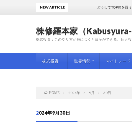
NEW ARTICLE
どうしてTOPIXを買うのかわ
株修羅本家（Kabusyura-
株式投資：このやり方が身につくと資産ができる、個人投
株式投資
世界情勢
マイトレード
投資手法
投資情報
師匠（プロ）の教訓
企業評論
国内情勢
海外情勢
トレード日記
トレード雑感
トレード予想
2024年
9月
30日
HOME
2024年9月30日