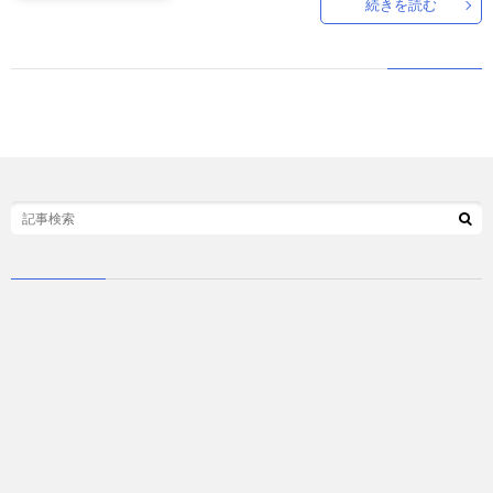
続きを読む
ド
言
自
動
小
車
説
ス
ポ
か
ー
ら
MUSI
ツ
だ・
時
健
事
康
問