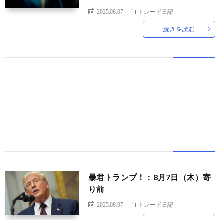
2025.08.07
トレード日記
続きを読む
世
界
情
勢
マ
イ
ト
暴君トランプ！：8月7日（木）寄
り前
レ
2025.08.07
トレード日記
ー
放