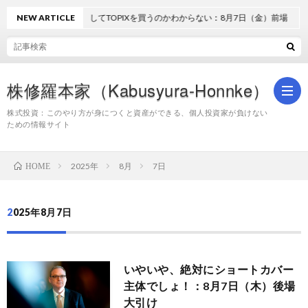
NEW ARTICLE
どうしてTOPIXを買うのかわからない：8月7日（金）前場
株修羅本家（Kabusyura-Honnke）
株式投資：このやり方が身につくと資産ができる、個人投資家が負けない
ための情報サイト
株
2025年
8月
7日
HOME
式
2025年8月7日
投
いやいや、絶対にショートカバー
資
主体でしょ！：8月7日（木）後場
大引け