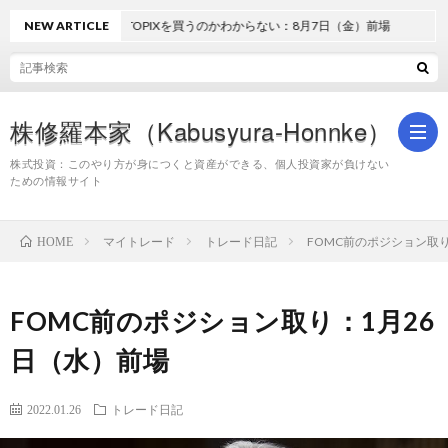
NEW ARTICLE
どうしてTOPIXを買うのかわからない：8月7日（金）前場
株修羅本家（Kabusyura-Honnke）
株式投資：このやり方が身につくと資産ができる、個人投資家が負けない
ための情報サイト
株
マイトレード
トレード日記
FOMC前のポジション取
HOME
式
FOMC前のポジション取り：1月26
投
日（水）前場
資
2022.01.26
トレード日記