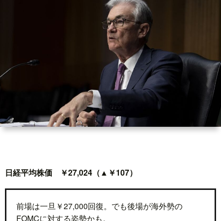
世
界
情
勢
マ
イ
ト
日経平均株価 ￥27,024（▲￥107）
レ
前場は一旦￥27,000回復。でも後場が海外勢の
FOMCに対する姿勢かも。
ー
放