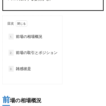
ド
言
自
目次
動
小
前場の相場概況
1.
車
説
ス
ポ
か
前場の取引とポジション
2.
ー
ら
MUSI
雑感彼是
3.
ツ
だ・
時
健
事
前
場の相場概況
康
問