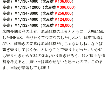
空売）￥1,136×4000（含み益
￥136,000
）
空売）￥1,135×12000（含み益
￥396,000
）
空売）￥1,134×8000（含み益
￥256,000
）
空売）￥1,133×4000（含み益
￥124,000
）
空売）￥1,132×4000（含み益
￥120,000
）
米国長期金利の上昇、原油価格の上昇とともに、大幅にGU
したINPEX。売りたくてウズウズしたけれど、日本市場は
弱い。値動きの要素は原油価格だけじゃないしね。ならば
繋ぎ売りしておくか、ということで売り上がった。いかに
も寄り付きから￥32のGUはやり過ぎだろう。けど様々な情
勢を考えると、買い玉は減らせないと思ったので。このま
ま、日経が暴落してもOK！