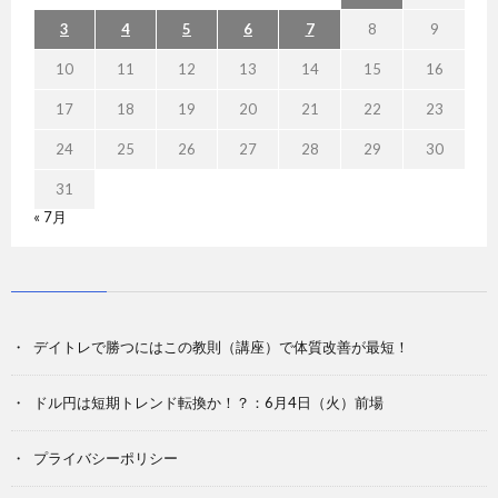
3
4
5
6
7
8
9
10
11
12
13
14
15
16
17
18
19
20
21
22
23
24
25
26
27
28
29
30
31
« 7月
デイトレで勝つにはこの教則（講座）で体質改善が最短！
ドル円は短期トレンド転換か！？：6月4日（火）前場
プライバシーポリシー