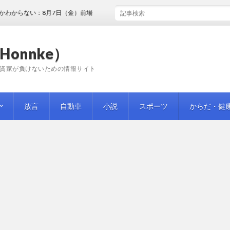
ない：8月7日（金）前場
Honnke）
資家が負けないための情報サイト
放言
自動車
小説
スポーツ
からだ・健