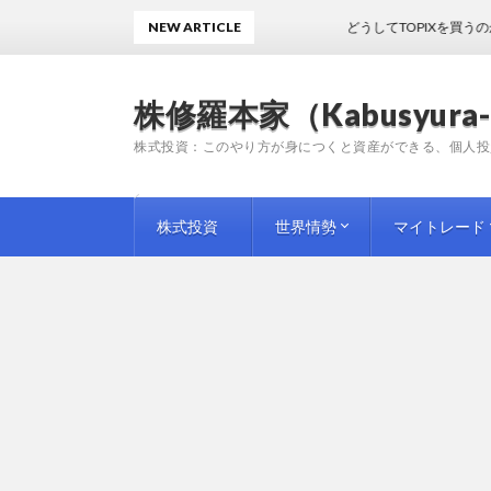
NEW ARTICLE
どうしてTOPIXを買うのかわから
株修羅本家（Kabusyura-
株式投資：このやり方が身につくと資産ができる、個人投
株式投資
世界情勢
マイトレード
投資手法
投資情報
師匠（プロ）の教訓
企業評論
国内情勢
海外情勢
トレード日記
トレード雑感
トレード予想