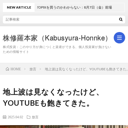
NEW ARTICLE
どうしてTOPIXを買うのかわからない：8月7日（金）前場
株修羅本家（Kabusyura-Honnke）
株式投資：このやり方が身につくと資産ができる、個人投資家が負けない
ための情報サイト
株
放言
地上波は見なくなったけど、YOUTUBEも飽きてきた
HOME
式
地上波は見なくなったけど、
投
YOUTUBEも飽きてきた。
資
2025.04.02
放言