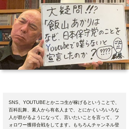
世
界
情
勢
マ
イ
ト
SNS、YOUTUBEとかニコ生が稼げるということで、
百科乱舞、素人から有名人まで、とにかくいろいろな
レ
人が群がるようになって、言いたいことを言って、フ
ォロワー獲得合戦をしてます。もちろんチャンネル登
ー
放