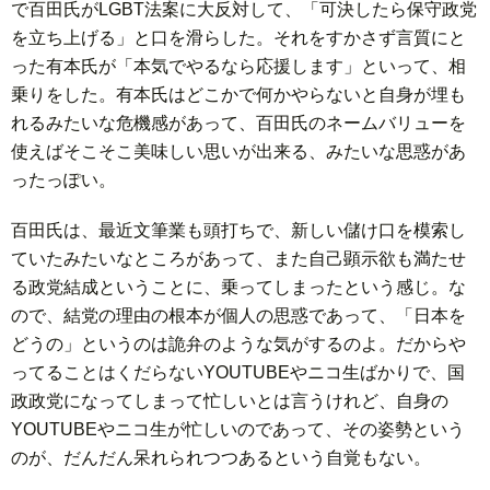
で百田氏がLGBT法案に大反対して、「可決したら保守政党
を立ち上げる」と口を滑らした。それをすかさず言質にと
った有本氏が「本気でやるなら応援します」といって、相
乗りをした。有本氏はどこかで何かやらないと自身が埋も
れるみたいな危機感があって、百田氏のネームバリューを
使えばそこそこ美味しい思いが出来る、みたいな思惑があ
ったっぽい。
百田氏は、最近文筆業も頭打ちで、新しい儲け口を模索し
ていたみたいなところがあって、また自己顕示欲も満たせ
る政党結成ということに、乗ってしまったという感じ。な
ので、結党の理由の根本が個人の思惑であって、「日本を
どうの」というのは詭弁のような気がするのよ。だからや
ってることはくだらないYOUTUBEやニコ生ばかりで、国
政政党になってしまって忙しいとは言うけれど、自身の
YOUTUBEやニコ生が忙しいのであって、その姿勢という
のが、だんだん呆れられつつあるという自覚もない。