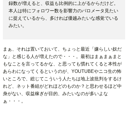
録数が増えると、収益も比例的に上がるからだけど。
本人は特にフォロワー数を影響力のバロメータ見たい
ド
言
自
に捉えているから、多ければ優越みたいな感覚でいる
みたい。
動
小
車
説
ス
まぁ、それは置いておいて、ちょっと最近「嫌らしい奴だ
な」と感じる人が増えたので・・・。最初はまぁまぁまと
ポ
か
もなことを言ってるかな、と思っても慣れてくると本性が
あらわになってくるというのが、YOUTUBEやニコ生の怖
ー
ら
MUSI
いところで、総じてこういう人たちは地上波批判をするけ
れど、ネット番組がどれほどのものか？と思わせるほど中
ツ
だ・
時
身がない、収益稼ぎが目的、みたいなのが多いよな
ぁ・・・。
健
事
康
問