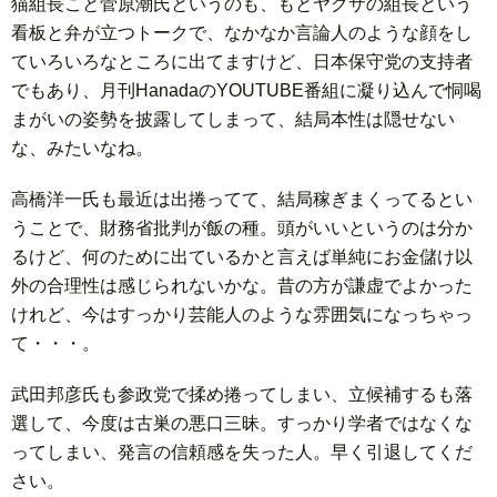
猫組長こと菅原潮氏というのも、もとヤクザの組長という
看板と弁が立つトークで、なかなか言論人のような顔をし
ていろいろなところに出てますけど、日本保守党の支持者
でもあり、月刊HanadaのYOUTUBE番組に凝り込んで恫喝
まがいの姿勢を披露してしまって、結局本性は隠せない
な、みたいなね。
高橋洋一氏も最近は出捲ってて、結局稼ぎまくってるとい
うことで、財務省批判が飯の種。頭がいいというのは分か
るけど、何のために出ているかと言えば単純にお金儲け以
外の合理性は感じられないかな。昔の方が謙虚でよかった
けれど、今はすっかり芸能人のような雰囲気になっちゃっ
て・・・。
武田邦彦氏も参政党で揉め捲ってしまい、立候補するも落
選して、今度は古巣の悪口三昧。すっかり学者ではなくな
ってしまい、発言の信頼感を失った人。早く引退してくだ
さい。