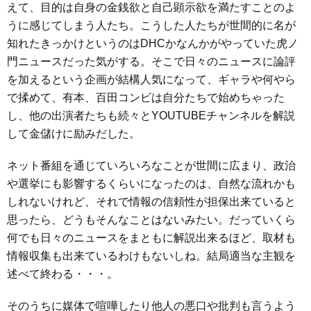
えて、目的は自身の金銭欲と自己顕示欲を満たすことのよ
うに感じてしまう人たち。こうした人たちが世間的に名が
知れたきっかけというのはDHCかなんかがやっていた虎ノ
門ニュースだった気がする。そこで日々のニュースに論評
を加えるという企画が結構人気になって、ギャラや何やら
で揉めて、有本、百田コンビは自分たちで始めちゃった
し、他の出演者たちも続々とYOUTUBEチャンネルを解説
して金儲けに励みだした。
ネット番組を通じていろいろなことが世間に広まり、政治
や選挙にも影響するくらいになったのは、自然な流れかも
しれないけれど、それで情報の信頼性が担保出来ていると
思ったら、どうもそんなことはないみたい。だっていくら
何でも日々のニュースをまともに解説出来るほど、取材も
情報収集も出来ているわけもないしね。結局適当な主観を
述べて終わる・・・。
そのうちに媒体で喧嘩したり他人の悪口や批判も言うよう