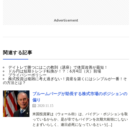
Advertisement
関連する記事
デイトレで勝つにはこの教則（講座）で体質改善が最短！
ドル円は短期トレンド転換か！？：6月4日（火）前場
プライバシーポリシー
株式投資は複雑に考え過ぎない！資産を築くにはシンプルが一番！そ
の方法とは？
ブルームバーグが助長する株式市場のポジションの
偏り
2020.11.15
米国投資家は（ウォール街）は、バイデン・ポジションを取
っているからか、是が非でもバイデンを次期大統領にしない
とまずいらしく、連日必死になっているという[…]