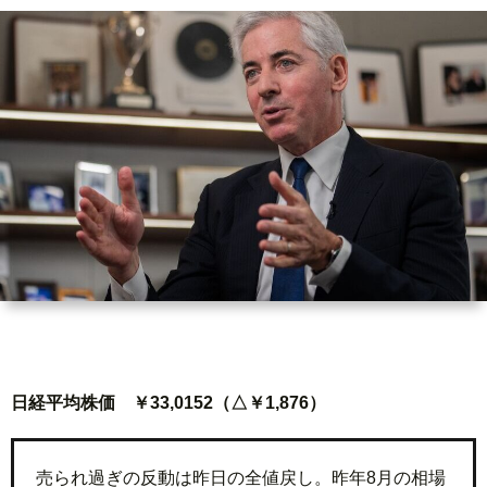
ド
言
自
動
小
車
説
ス
ポ
か
ー
ら
MUSI
ツ
だ・
時
日経平均株価 ￥33,0152（△￥1,876）
健
事
康
問
売られ過ぎの反動は昨日の全値戻し。昨年8月の相場