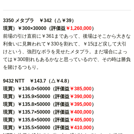
3350 メタプラ ￥342（△￥39）
現買）￥300×30000（評価益
￥1,260,000
）
前場の引け直前に￥361まであって、後場はそこから大きな
利食いに見舞われて￥330を割れて、￥15ほど戻して大引
けという、強烈なボラを見せたメタプラ。まだ場合によっ
ては￥300割れもあるかなと思っているので、その時は勝負
を賭けるつもり。
9432 NTT ￥143.7（△￥4.8）
現買）￥136.0×50000（評価益
￥385,000
）
現買）￥135.9×50000（評価益
￥390,000
）
現買）￥135.8×50000（評価益
￥395,000
）
現買）￥135.7×50000（評価益
￥400,000
）
現買）￥135.6×50000（評価益
￥405,000
）
現買）￥135.5×50000（評価益
￥410,000
）