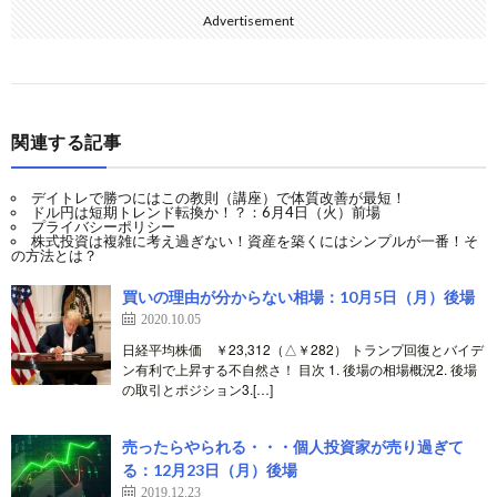
Advertisement
関連する記事
デイトレで勝つにはこの教則（講座）で体質改善が最短！
ドル円は短期トレンド転換か！？：6月4日（火）前場
プライバシーポリシー
株式投資は複雑に考え過ぎない！資産を築くにはシンプルが一番！そ
の方法とは？
買いの理由が分からない相場：10月5日（月）後場
2020.10.05
日経平均株価 ￥23,312（△￥282） トランプ回復とバイデ
ン有利で上昇する不自然さ！ 目次 1. 後場の相場概況2. 後場
の取引とポジション3.[…]
売ったらやられる・・・個人投資家が売り過ぎて
る：12月23日（月）後場
2019.12.23