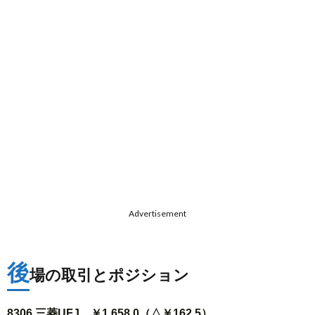
Advertisement
後
場の取引とポジション
8306 三菱UFJ ￥1,658.0（△￥162.5）