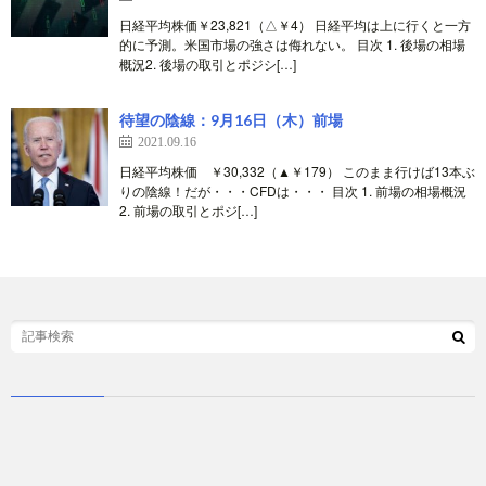
日経平均株価￥23,821（△￥4） 日経平均は上に行くと一方
的に予測。米国市場の強さは侮れない。 目次 1. 後場の相場
概況2. 後場の取引とポジシ[…]
待望の陰線：9月16日（木）前場
2021.09.16
日経平均株価 ￥30,332（▲￥179） このまま行けば13本ぶ
りの陰線！だが・・・CFDは・・・ 目次 1. 前場の相場概況
2. 前場の取引とポジ[…]