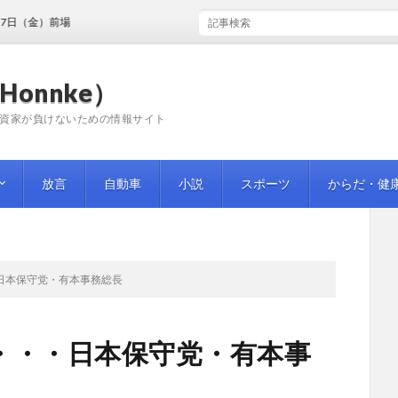
前場
Honnke）
資家が負けないための情報サイト
放言
自動車
小説
スポーツ
からだ・健
日本保守党・有本事務総長
・・・日本保守党・有本事