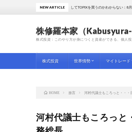
NEW ARTICLE
どうしてTOPIXを買うのかわからない：8月7日（金）
株修羅本家（Kabusyura-
株式投資：このやり方が身につくと資産ができる、個人投
株式投資
世界情勢
マイトレード
投資手法
投資情報
師匠（プロ）の教訓
企業評論
国内情勢
海外情勢
トレード日記
トレード雑感
トレード予想
放言
河村代議士もころっと・・・
HOME
河村代議士もころっと
務総長