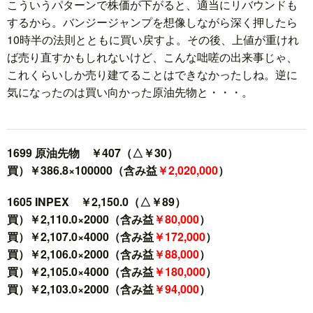
こういうパターンで株価が下がると、適当にリバウンドも
するから。バンジージャンプを想像しながら深く押したら
10時半の法則とともに買い戻すよ。その後、上値が重けれ
ば売り直すかもしれないけど、こんな咄嗟の出来事じゃ、
これくらいしか売り建てることはできなかったしね。逆に
気になったのは買い向かった原油先物と・・・。
1699 原油先物 ￥407（△￥30）
買）￥386.8×100000（含み益
￥2,020,000
）
1605 INPEX ￥2,150.0（△￥89）
買）￥2,110.0×2000（含み益
￥80,000
）
買）￥2,107.0×4000（含み益
￥172,000
）
買）￥2,106.0×2000（含み益
￥88,000
）
買）￥2,105.0×4000（含み益
￥180,000
）
買）￥2,103.0×2000（含み益
￥94,000
）