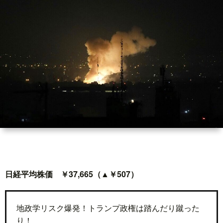
世
界
情
勢
マ
イ
ト
日経平均株価 ￥37,665（▲￥507）
レ
地政学リスク爆発！トランプ政権は踏んだり蹴った
り！
ー
放