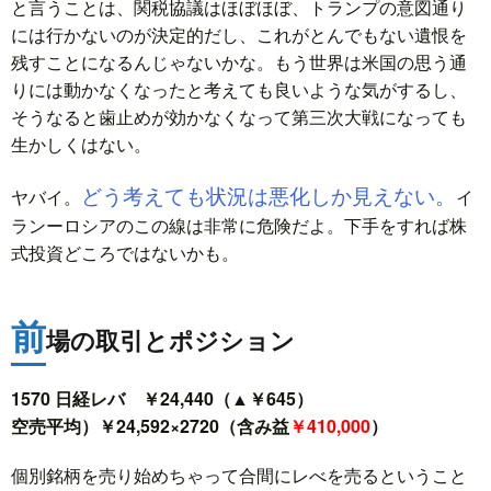
と言うことは、関税協議はほぼほぼ、トランプの意図通り
には行かないのが決定的だし、これがとんでもない遺恨を
残すことになるんじゃないかな。もう世界は米国の思う通
りには動かなくなったと考えても良いような気がするし、
そうなると歯止めが効かなくなって第三次大戦になっても
生かしくはない。
どう考えても状況は悪化しか見えない。
ヤバイ。
イ
ランーロシアのこの線は非常に危険だよ。下手をすれば株
式投資どころではないかも。
前
場の取引とポジション
1570 日経レバ ￥24,440（▲￥645）
空売平均）￥24,592×2720（含み益
￥410,000
）
個別銘柄を売り始めちゃって合間にレべを売るということ