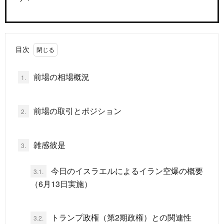
ド
言
自
目次
動
小
前場の相場概況
1.
車
説
ス
ポ
か
前場の取引とポジション
2.
ー
ら
MUSI
雑感彼是
3.
ツ
だ・
時
今日のイスラエルによるイラン空爆の概要
3.1.
（6月13日実施）
健
事
トランプ政権（第2期政権）との関連性
康
問
3.2.