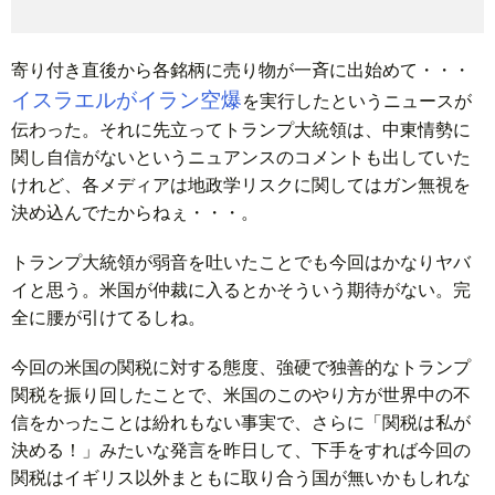
寄り付き直後から各銘柄に売り物が一斉に出始めて・・・
イスラエルがイラン空爆
を実行したというニュースが
伝わった。それに先立ってトランプ大統領は、中東情勢に
関し自信がないというニュアンスのコメントも出していた
けれど、各メディアは地政学リスクに関してはガン無視を
決め込んでたからねぇ・・・。
トランプ大統領が弱音を吐いたことでも今回はかなりヤバ
イと思う。米国が仲裁に入るとかそういう期待がない。完
全に腰が引けてるしね。
今回の米国の関税に対する態度、強硬で独善的なトランプ
関税を振り回したことで、米国のこのやり方が世界中の不
信をかったことは紛れもない事実で、さらに「関税は私が
決める！」みたいな発言を昨日して、下手をすれば今回の
関税はイギリス以外まともに取り合う国が無いかもしれな