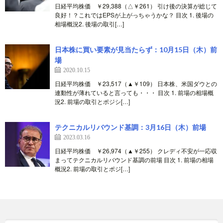
日経平均株価 ￥29,388（△￥261） 引け後の決算が総じて
良好！？これではEPSが上がっちゃうかな？ 目次 1. 後場の
相場概況2. 後場の取引[…]
日本株に買い要素が見当たらず：10月15日（木）前
場
2020.10.15
日経平均株価 ￥23,517（▲￥109） 日本株、米国ダウとの
連動性が薄れていると言っても・・・ 目次 1. 前場の相場概
況2. 前場の取引とポジシ[…]
テクニカルリバウンド基調：3月16日（木）前場
2023.03.16
日経平均株価 ￥26,974（▲￥255） クレディ不安が一応収
まってテクニカルリバウンド基調の前場 目次 1. 前場の相場
概況2. 前場の取引とポジ[…]