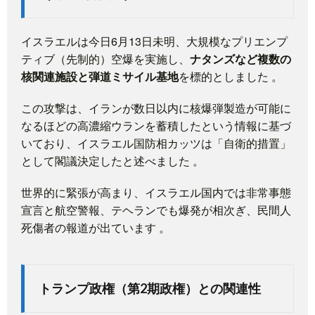
イスラエルは今日6月13日未明、大規模なプリエンプ
ティブ（先制的）空爆を実施し、
ナタンズなど複数の
核関連施設と弾道ミサイル基地
を標的としました
。
この攻撃は、イランが数日以内に核爆弾製造が可能に
なるほどの高濃縮ウランを蓄積したという情報に基づ
いており、イスラエル国防相カッツは「自衛的措置」
として閣議決定したと述べました
。
世界的に緊張が高まり、イスラエル国内では非常事態
宣言と航空警報、テヘランでも爆発が相次ぎ、民間人
死傷者の報道が出ています
。
トランプ政権（第2期政権）との関連性