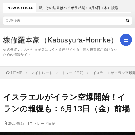
NEW ARTICLE
過熱と失望、その結果はハイボラ相場：8月6日（木）後場
株修羅本家（Kabusyura-Honnke）
株式投資：このやり方が身につくと資産ができる、個人投資家が負けない
ための情報サイト
株
マイトレード
トレード日記
イスラエルがイラン空爆開
HOME
式
イスラエルがイラン空爆開始！イ
投
ランの報復も：6月13日（金）前場
資
2025.06.13
トレード日記