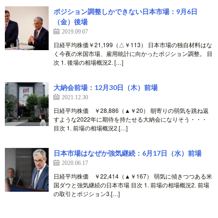
ポジション調整しかできない日本市場：9月6日
（金）後場
2019.09.07
日経平均株価￥21,199（△￥113） 日本市場の独自材料はな
く今夜の米国市場、雇用統計に向かったポジション調整。 目
次 1. 後場の相場概況2. […]
大納会前場：12月30日（木）前場
2021.12.30
日経平均株価 ￥28,886（▲￥20） 朝寄りの弱気を跳ね返
すような2022年に期待を持たせる大納会になりそう・・・
目次 1. 前場の相場概況2.[…]
日本市場はなぜか強気継続：6月17日（水）前場
2020.06.17
日経平均株価 ￥22,414（▲￥167） 弱気に傾きつつある米
国ダウと強気継続の日本市場 目次 1. 前場の相場概況2. 前場
の取引とポジション3.[…]