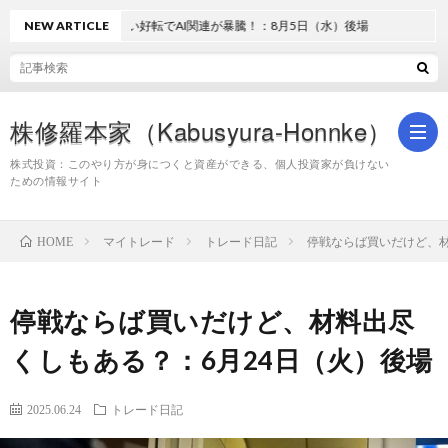
NEW ARTICLE
地合い好転でAI関連が暴騰！：8月5日（水）後場
株修羅本家（Kabusyura-Honnke）
株式投資：このやり方が身につくと資産ができる、個人投資家が負けない
ための情報サイト
株
マイトレード
トレード日記
停戦ならば買いだけど、材
HOME
式
停戦ならば買いだけど、材料出尽
投
くしもある？：6月24日（火）後場
資
2025.06.24
トレード日記