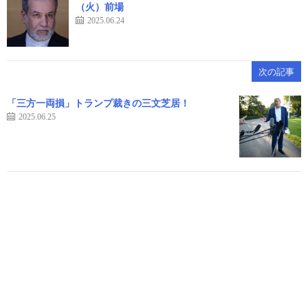
（火）前場
2025.06.24
次の記事
「三方一両損」トランプ裁きの三文芝居！
2025.06.25