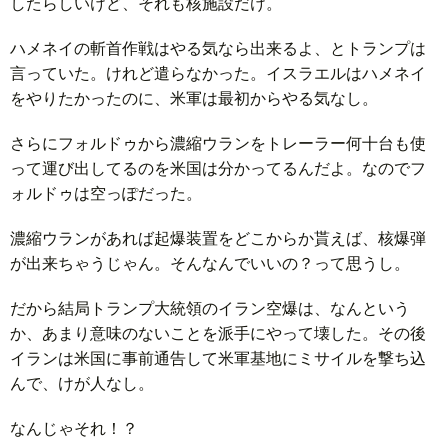
したらしいけど、それも核施設だけ。
ハメネイの斬首作戦はやる気なら出来るよ、とトランプは
言っていた。けれど遣らなかった。イスラエルはハメネイ
をやりたかったのに、米軍は最初からやる気なし。
さらにフォルドゥから濃縮ウランをトレーラー何十台も使
って運び出してるのを米国は分かってるんだよ。なのでフ
ォルドゥは空っぽだった。
濃縮ウランがあれば起爆装置をどこからか貰えば、核爆弾
が出来ちゃうじゃん。そんなんでいいの？って思うし。
だから結局トランプ大統領のイラン空爆は、なんという
か、あまり意味のないことを派手にやって壊した。その後
イランは米国に事前通告して米軍基地にミサイルを撃ち込
んで、けが人なし。
なんじゃそれ！？