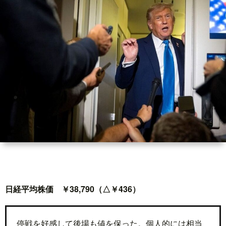
世
界
情
勢
マ
イ
ト
日経平均株価 ￥38,790（△￥436）
レ
停戦を好感して後場も値を保った。個人的には相当
ー
放