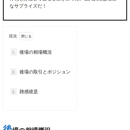
なサプライズだ！
ド
言
自
動
小
目次
車
説
ス
後場の相場概況
1.
ポ
か
後場の取引とポジション
2.
ー
ら
MUSI
雑感彼是
3.
ツ
だ・
時
健
事
康
後
問