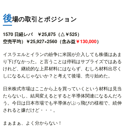
後
場の取引とポジション
1570 日経レバ ￥25,875（△￥525）
空売平均）￥25,927×2560（含み益
￥130,000
）
イスラエルとイランの紛争に米国が介入しても株価はあま
り下げなかった。と言うことは停戦はサプライズではある
けれど、継続的な上昇材料にはならず、むしろ材料出尽く
しになるんじゃないか？と考えて後場、売り始めた。
日米株式市場はここから上を買っていくという材料は見当
たらないし、結局変えるとすると半導体関連になるんだろ
う。今日は日本市場でも半導体がぶっ飛びの様相で、続伸
されると嫌だけど・・・。
まぁまぁ、よく分からない！