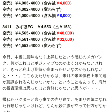
空売）￥4,003×4000（含み益
￥4,000
）
空売）￥4,002×4000（変わらず）
空売）￥4,000×4000（含み損
￥8,000
）
8411 みずほFG ￥4,553（△￥153）
空売）￥4,565×4000（含み益
￥48,000
）
空売）￥4,561×4000（含み益
￥32,000
）
空売）￥4,553×4000（変わらず）
今日、本当に意味もなく上昇したという感じのメガバン
ク。何がこれほどポジティブなのかよく分からないけれ
ど、きっと利上げ期待が高まったせいなのかもしれない
と・・・。ここらあたりからは、来月の米国債務上限問題
が意識されるんじゃないかな、ということもあって、海外
の投資環境は思ったほど良好じゃないと思うが・・・。
撥ねたセクターと言う事での売り建て。あまり強気になれ
た行動じゃないけれど、なんか妙に腹が立って仕方がなか
った。