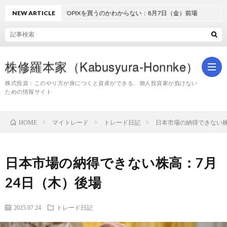
NEW ARTICLE
どうしてTOPIXを買うのかわからない：8月7日（金）前場
株修羅本家（Kabusyura-Honnke）
株式投資：このやり方が身につくと資産ができる、個人投資家が負けない
ための情報サイト
株
マイトレード
トレード日記
日本市場の納得できない株
HOME
式
日本市場の納得できない株高：7月
投
24日（木）後場
資
2025.07.24
トレード日記