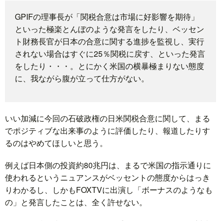
GPIFの理事長が「関税合意は市場に好影響を期待」
題
といった極楽とんぼのような発言をしたり、ベッセン
ト財務長官が日本の合意に関する進捗を監視し、実行
されない場合はすぐに25％関税に戻す、といった発言
をしたり・・・。とにかく米国の横暴極まりない態度
に、我ながら腹が立って仕方がない。
いい加減に今回の石破政権の日米関税合意に関して、まる
でポジティブな出来事のように評価したり、報道したりす
るのはやめてほしいと思う。
例えば日本側の投資約80兆円は、まるで米国の指示通りに
使われるというニュアンスがベッセントの態度からはっき
りわかるし、しかもFOXTVに出演し「ボーナスのようなも
の」と発言したことは、全く許せない。