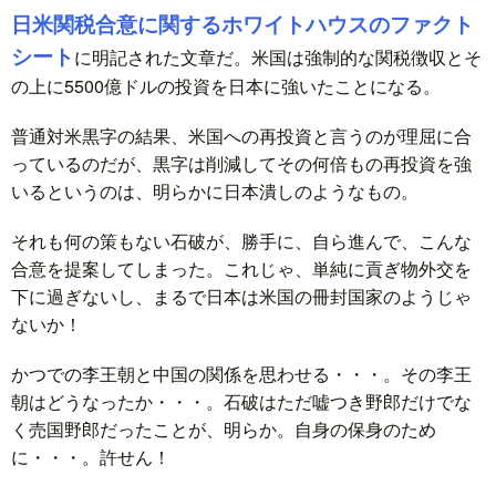
日米関税合意に関するホワイトハウスのファクト
シート
に明記された文章だ。米国は強制的な関税徴収とそ
の上に5500億ドルの投資を日本に強いたことになる。
普通対米黒字の結果、米国への再投資と言うのが理屈に合
っているのだが、黒字は削減してその何倍もの再投資を強
いるというのは、明らかに日本潰しのようなもの。
それも何の策もない石破が、勝手に、自ら進んで、こんな
合意を提案してしまった。これじゃ、単純に貢ぎ物外交を
下に過ぎないし、まるで日本は米国の冊封国家のようじゃ
ないか！
かつでの李王朝と中国の関係を思わせる・・・。その李王
朝はどうなったか・・・。石破はただ嘘つき野郎だけでな
く売国野郎だったことが、明らか。自身の保身のため
に・・・。許せん！