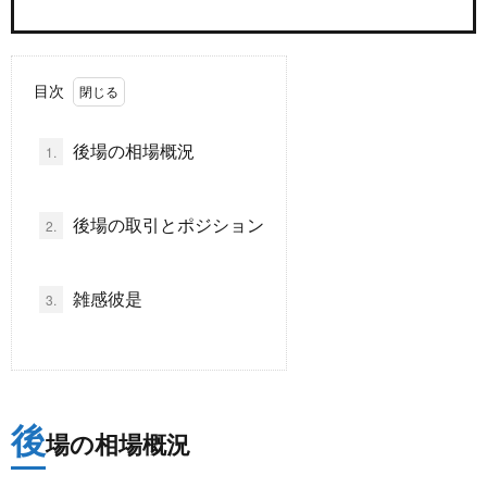
ド
言
自
目次
動
小
後場の相場概況
1.
車
説
ス
後場の取引とポジション
2.
ポ
か
ー
ら
MUSI
雑感彼是
3.
ツ
だ・
時
健
事
後
場の相場概況
康
問