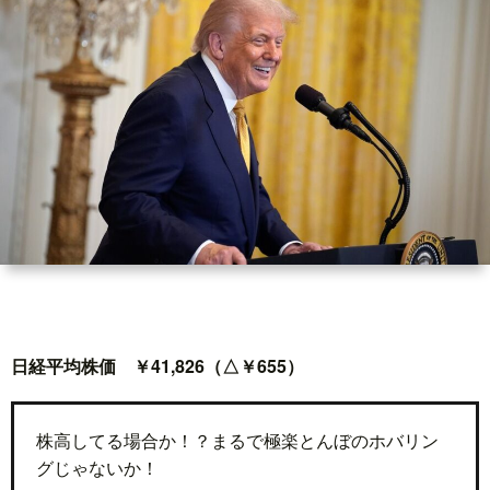
世
界
情
勢
マ
イ
日経平均株価 ￥41,826（△￥655）
ト
レ
株高してる場合か！？まるで極楽とんぼのホバリン
グじゃないか！
ー
放