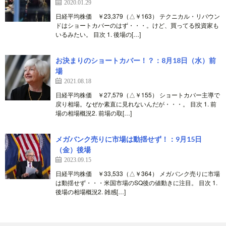
2020.01.29
日経平均株価 ￥23,379（△￥163） テクニカル・リバウン
ドはショートカバーのはず・・・。けど、買ってる投資家も
いるみたい。 目次 1. 後場の[…]
お決まりのショートカバー！？：8月18日（水）前
場
2021.08.18
日経平均株価 ￥27,579（△￥155） ショートカバー主導で
戻り相場。なぜか素直に見れないんだが・・・。 目次 1. 前
場の相場概況2. 前場の取[…]
メガバンク売りに市場は動揺せず！：9月15日
（金）後場
2023.09.15
日経平均株価 ￥33,533（△￥364） メガバンク売りに市場
は動揺せず・・・米国市場のSQ後の値動きに注目。 目次 1.
後場の相場概況2. 雑感[…]