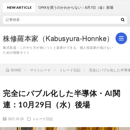
NEW ARTICLE
どうしてTOPIXを買うのかわからない：8月7日（金）前場
株修羅本家（Kabusyura-Honnke）
株式投資：このやり方が身につくと資産ができる、個人投資家が負けない
ための情報サイト
株
マイトレード
トレード日記
完全にバブル化した半導体
HOME
式
完全にバブル化した半導体・AI関
投
連：10月29日（水）後場
資
2025.10.29
トレード日記