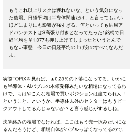
もうこれ以上リスクは獲れないな、という気分になっ
題
た後場。日経平均は半導体関連だけ、と言ってもいい
ほどにまりにも影響が強すぎる。何といっても結局ア
ドバンテストはS高張り付きとなってたった1銘柄で日
経平均を￥1,077も押し上げてしまったというとんで
もない事態！今日の日経平均の上げ分のすべてなんだ
よ。
実際TOPIXを見れば、▲0.23％の下落になってる。いかに
も半導体・AIバブルの本領発揮みたいな相場になってるわ
けで、もはやこんな相場で買いポジションは建てられん！
ということ。というか、半導体以外のセクターはもうピー
クアウトしてるんじゃないか？と言う感じがするしね。
決算絡みの相場でなければ、ここはもう売一択みたいにな
るんだろうけど、相場自体がバブルっぽくなってるので、