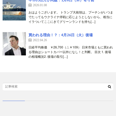
2026.01.08
おはようございます。 トランプ大統領は、プーチンがいつま
でたってもウクライナ停戦に応じようとしないから、相当に
イラついてここにきてグリーンランドを持ち[…]
買われる理由！？：4月26日（火）後場
2022.04.26
日経平均株価 ￥26,700（△￥109） 日米市場ともに買われ
る理由はショートカバー以外になし！と判断。 目次 1. 後場
の相場概況2. 後場の取引[…]