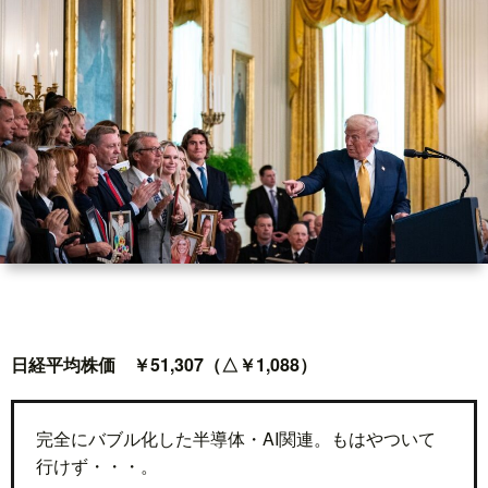
世
界
情
勢
マ
イ
日経平均株価 ￥51,307（△￥1,088）
ト
レ
完全にバブル化した半導体・AI関連。もはやついて
行けず・・・。
ー
放