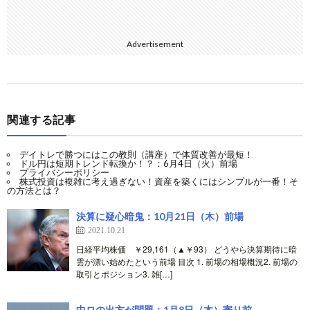
Advertisement
関連する記事
デイトレで勝つにはこの教則（講座）で体質改善が最短！
ドル円は短期トレンド転換か！？：6月4日（火）前場
プライバシーポリシー
株式投資は複雑に考え過ぎない！資産を築くにはシンプルが一番！そ
の方法とは？
決算に疑心暗鬼：10月21日（木）前場
2021.10.21
日経平均株価 ￥29,161（▲￥93） どうやら決算期待に暗
雲が漂い始めたという前場 目次 1. 前場の相場概況2. 前場の
取引とポジション3. 雑[…]
中ロの出方が問題：1月8日（木）寄り前