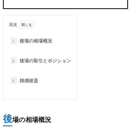
ド
言
自
目次
動
小
後場の相場概況
1.
車
説
ス
後場の取引とポジション
2.
ポ
か
ー
ら
MUSI
雑感彼是
3.
ツ
だ・
時
健
事
後
場の相場概況
康
問