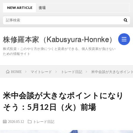
：8月6日（木）後場
NEW ARTICLE
株修羅本家（Kabusyura-Honnke）
株式投資：このやり方が身につくと資産ができる、個人投資家が負けない
ための情報サイト
株
マイトレード
トレード日記
米中会談が大きなポイント
HOME
式
米中会談が大きなポイントになり
投
そう：5月12日（火）前場
資
2026.05.12
トレード日記