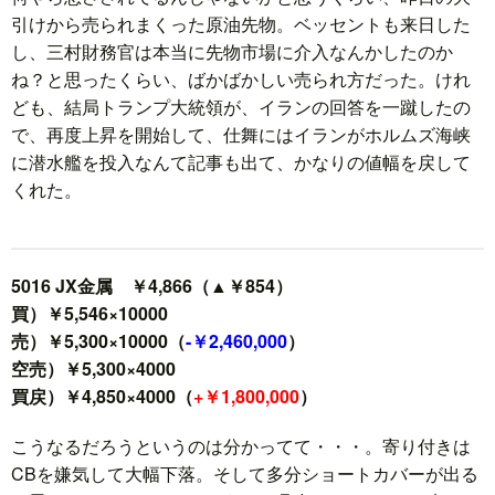
引けから売られまくった原油先物。ベッセントも来日した
し、三村財務官は本当に先物市場に介入なんかしたのか
ね？と思ったくらい、ばかばかしい売られ方だった。けれ
ども、結局トランプ大統領が、イランの回答を一蹴したの
で、再度上昇を開始して、仕舞にはイランがホルムズ海峡
に潜水艦を投入なんて記事も出て、かなりの値幅を戻して
くれた。
5016 JX金属 ￥4,866（▲￥854）
買）￥5,546×10000
売）￥5,300×10000（
-￥2,460,000
）
空売）￥5,300×4000
買戻）￥4,850×4000（
+￥1,800,000
）
こうなるだろうというのは分かってて・・・。寄り付きは
CBを嫌気して大幅下落。そして多分ショートカバーが出る