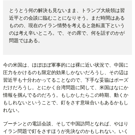
とうとう何の解決も見ないまま、トランプ大統領は習
題
近平との会談に臨むことになりそう。まだ時間はある
ものの、現在のイラン情勢を考えると急転直下という
のは考え辛いところ。で、その席で、何を話すのかが
問題ではある。
今の米国は、ほぼほぼ軍事的には裸に近い状況で、中国に
圧力をかけるのも限定的効果しかないだろうし、その辺は
習近平も十分わかってることなので、下手な妥協はポーズ
だけだろうし。とにかく台湾問題に関して、米国はなにか
情報を掴んでるのだろう。もしかしたらこの時期、動くか
もしれないということで、釘をさす意味合いもあるかもし
れない。
プーチンとの電話会談、そして中国訪問となれば、やはり
イラン問題で釘をさすほうが先決なのかもしれない。いく