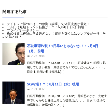
関連する記事
デイトレで勝つにはこの教則（講座）で体質改善が最短！
ドル円は短期トレンド転換か！？：6月4日（火）前場
プライバシーポリシー
株式投資は複雑に考え過ぎない！資産を築くにはシンプルが一番！そ
の方法とは？
石破爆弾炸裂！1日早いじゃないか！：9月8日
（月）前場
2025.09.08
日経平均株価 ￥43,630（△￥611） 石破爆弾が1日早く炸
裂してしまい被弾！最後までろくでなしだったなぁ・・・。
目次 1. 前場の相場概況2.[…]
SQ相場！？：8月11日（水）後場
2021.08.12
日経平均株価 ￥28,070（△￥182） 需給悪のなか、先物主
導でしっかりと株価上昇した後場だが。。。 目次 1. 後場の
相場概況2. 後場の取引と[…]