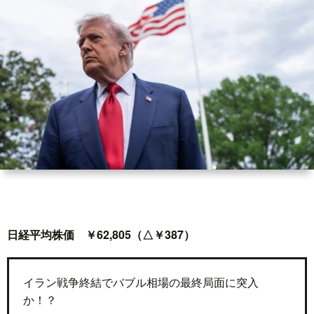
世
界
情
勢
マ
イ
日経平均株価 ￥62,805（△￥387）
ト
レ
イラン戦争終結でバブル相場の最終局面に突入
か！？
ー
放