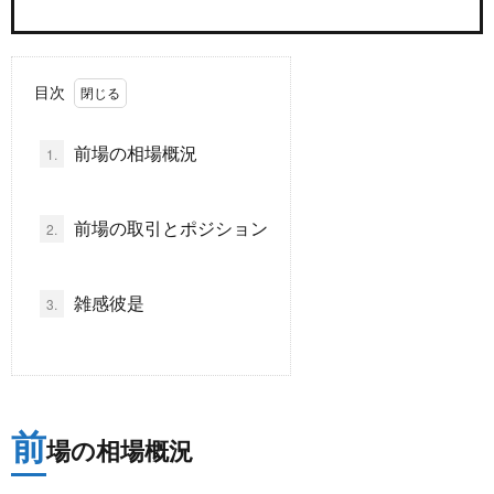
ド
言
自
目次
動
小
前場の相場概況
1.
車
説
ス
前場の取引とポジション
2.
ポ
か
ー
ら
MUSI
雑感彼是
3.
ツ
だ・
時
健
事
前
場の相場概況
康
問