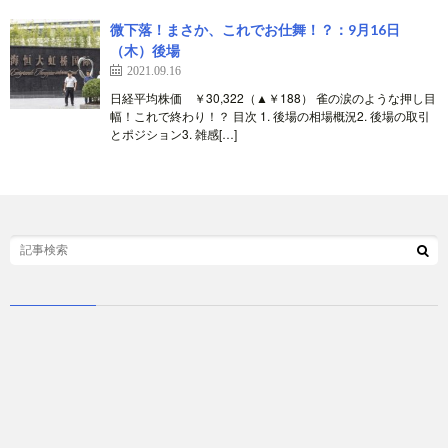
微下落！まさか、これでお仕舞！？：9月16日
（木）後場
2021.09.16
日経平均株価 ￥30,322（▲￥188） 雀の涙のような押し目
幅！これで終わり！？ 目次 1. 後場の相場概況2. 後場の取引
とポジション3. 雑感[…]