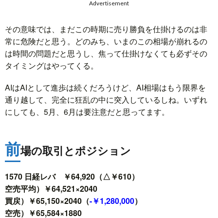
Advertisement
その意味では、まだこの時期に売り勝負を仕掛けるのは非
常に危険だと思う。どのみち、いまのこの相場が崩れるの
は時間の問題だと思うし、焦って仕掛けなくても必ずその
タイミングはやってくる。
AIはAIとして進歩は続くだろうけど、AI相場はもう限界を
通り越して、完全に狂乱の中に突入しているしね。いずれ
にしても、5月、6月は要注意だと思ってます。
前
場の取引とポジション
1570 日経レバ ￥64,920（△￥610）
空売平均）￥64,521×2040
買戻）￥65,150×2040（
-￥1,280,000
）
空売）￥65,584×1880