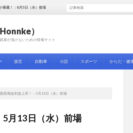
：8月5日（水）後場
Honnke）
資家が負けないための情報サイト
放言
自動車
小説
スポーツ
からだ・健
国長期金利急上昇！：5月13日（水）前場
5月13日（水）前場