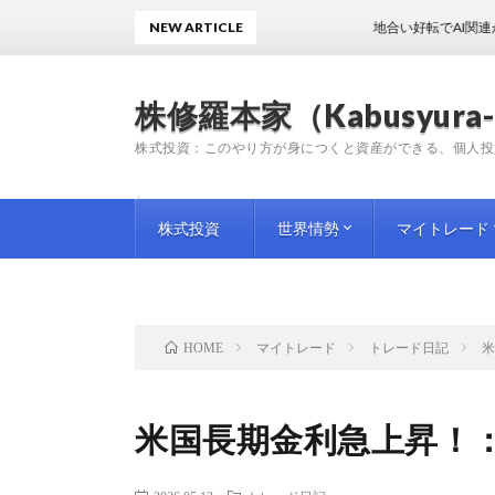
NEW ARTICLE
地合い好転でAI関連が暴騰！
株修羅本家（Kabusyura-
株式投資：このやり方が身につくと資産ができる、個人投
株式投資
世界情勢
マイトレード
投資手法
投資情報
師匠（プロ）の教訓
企業評論
国内情勢
海外情勢
トレード日記
トレード雑感
トレード予想
マイトレード
トレード日記
米
HOME
米国長期金利急上昇！：