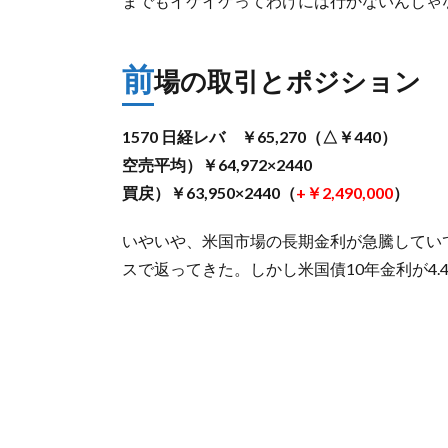
までもイケイケってわけには行かないんじゃ
前
場の取引とポジション
1570 日経レバ ￥65,270（△￥440）
空売平均）￥64,972×2440
買戻）￥63,950×2440（
+￥2,490,000
）
いやいや、米国市場の長期金利が急騰してい
スで返ってきた。しかし米国債10年金利が4.