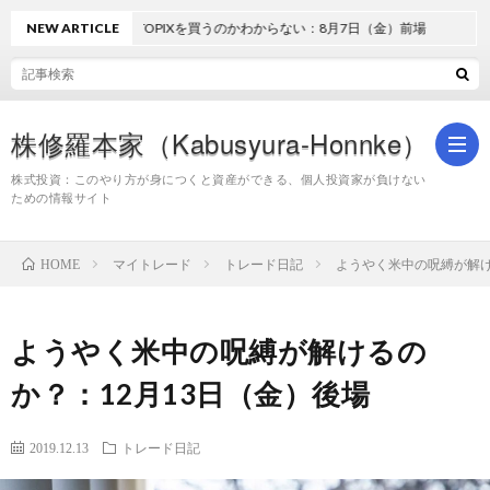
NEW ARTICLE
どうしてTOPIXを買うのかわからない：8月7日（金）前場
株修羅本家（Kabusyura-Honnke）
株式投資：このやり方が身につくと資産ができる、個人投資家が負けない
ための情報サイト
株
マイトレード
トレード日記
ようやく米中の呪縛が解け
HOME
式
ようやく米中の呪縛が解けるの
投
か？：12月13日（金）後場
資
2019.12.13
トレード日記