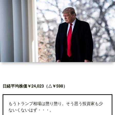
世
界
情
勢
マ
イ
日経平均株価￥24,023（△￥598）
ト
レ
もうトランプ相場は懲り懲り。そう思う投資家も少
ないくないはず・・・。
ー
放