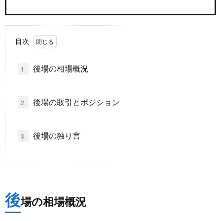
ド
言
自
目次
動
小
後場の相場概況
1.
車
説
ス
後場の取引とポジション
2.
ポ
か
ー
ら
MUSI
後場の独り言
3.
ツ
だ・
時
健
事
後
場の相場概況
康
問