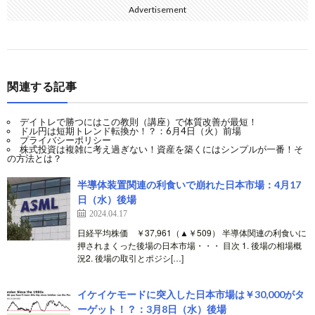
Advertisement
関連する記事
デイトレで勝つにはこの教則（講座）で体質改善が最短！
ドル円は短期トレンド転換か！？：6月4日（火）前場
プライバシーポリシー
株式投資は複雑に考え過ぎない！資産を築くにはシンプルが一番！そ
の方法とは？
半導体装置関連の利食いで崩れた日本市場：4月17
日（水）後場
2024.04.17
日経平均株価 ￥37,961（▲￥509） 半導体関連の利食いに
押されまくった後場の日本市場・・・ 目次 1. 後場の相場概
況2. 後場の取引とポジシ[…]
イケイケモードに突入した日本市場は￥30,000がタ
ーゲット！？：3月8日（水）後場