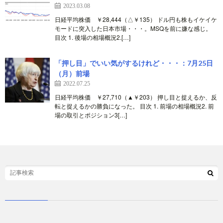
2023.03.08
日経平均株価 ￥28,444（△￥135） ドル円も株もイケイケ
モードに突入した日本市場・・・。MSQを前に嫌な感じ。
目次 1. 後場の相場概況2.[…]
「押し目」でいい気がするけれど・・・：7月25日
（月）前場
2022.07.25
日経平均株価 ￥27,710（▲￥203） 押し目と捉えるか、反
転と捉えるかの勝負になった。 目次 1. 前場の相場概況2. 前
場の取引とポジション3[…]