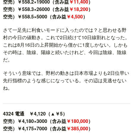
空売）￥558.2×19000（含み益
￥11,400
）
空売）￥558.3×26000（含み益
￥18,200
）
空売）￥558.5×5000（含み益
￥4,500
）
さて一足先に利食いモードに入ったのでは？と思わせる野
村の今日の値動き。これで2日続けて10日線割れとなった。
これは8月16日の上昇開始から僅かに1度しかない。しかも
その時は、陰線、陽線と続いたけれど、今回は陰線、陰線
だ。
そういう意味では、野村の動きは日本市場よりも2日位早い
先行指標のような感じになっている。その辺は見逃せない
ね。
4324 電通 ￥4,120（▲￥5）
空売）￥4,180×3000（含み益
￥180,000
）
空売）￥4,175×7000（含み益
￥385,000
）