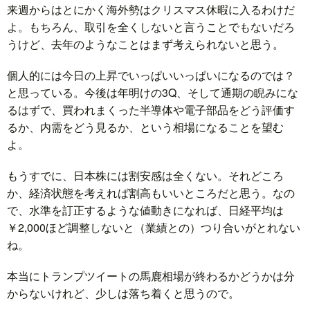
来週からはとにかく海外勢はクリスマス休暇に入るわけだ
よ。もちろん、取引を全くしないと言うことでもないだろ
うけど、去年のようなことはまず考えられないと思う。
個人的には今日の上昇でいっぱいいっぱいになるのでは？
と思っている。今後は年明けの3Q、そして通期の睨みにな
るはずで、買われまくった半導体や電子部品をどう評価す
るか、内需をどう見るか、という相場になることを望む
よ。
もうすでに、日本株には割安感は全くない。それどころ
か、経済状態を考えれば割高もいいところだと思う。なの
で、水準を訂正するような値動きになれば、日経平均は
￥2,000ほど調整しないと（業績との）つり合いがとれない
ね。
本当にトランプツイートの馬鹿相場が終わるかどうかは分
からないけれど、少しは落ち着くと思うので。