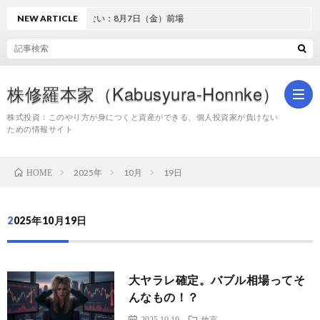
IXを買うのかわからない：8月7日（金）前場
NEW ARTICLE
株修羅本家（Kabusyura-Honnke）
株式投資：このやり方が身につくと資産ができる、個人投資家が負けない
ための情報サイト
株
2025年
10月
19日
HOME
式
2025年10月19日
投
大ヤラレ確定。バブル相場ってそ
資
んなもの！？
2025.10.19
放言