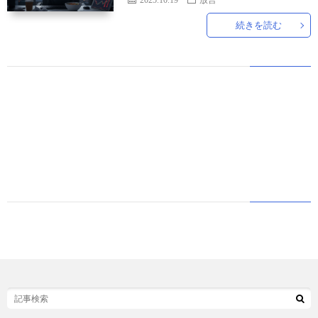
続きを読む
世
界
情
勢
マ
イ
ト
レ
ー
放