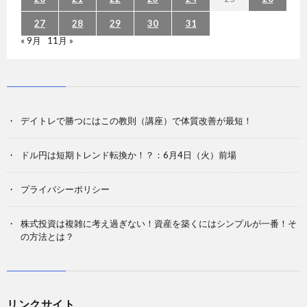
27
28
29
30
31
« 9月
11月 »
デイトレで勝つにはこの教則（講座）で体質改善が最短！
ドル円は短期トレンド転換か！？：6月4日（火）前場
プライバシーポリシー
株式投資は複雑に考え過ぎない！資産を築くにはシンプルが一番！そ
の方法とは？
リンクサイト