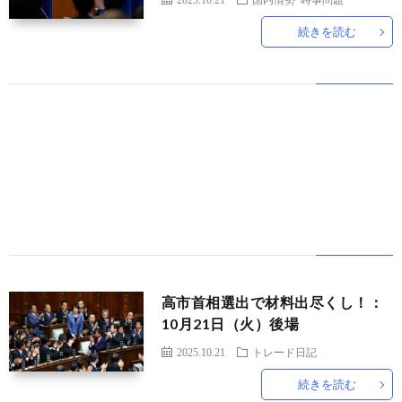
続きを読む
世
界
情
勢
マ
イ
ト
高市首相選出で材料出尽くし！：
10月21日（火）後場
レ
2025.10.21
トレード日記
続きを読む
ー
放