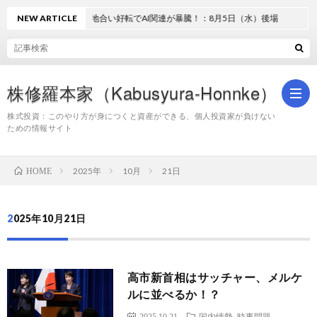
NEW ARTICLE
地合い好転でAI関連が暴騰！：8月5日（水）後場
株修羅本家（Kabusyura-Honnke）
株式投資：このやり方が身につくと資産ができる、個人投資家が負けない
ための情報サイト
株
2025年
10月
21日
HOME
式
2025年10月21日
投
高市新首相はサッチャー、メルケ
資
ルに並べるか！？
2025.10.21
国内情勢
時事問題