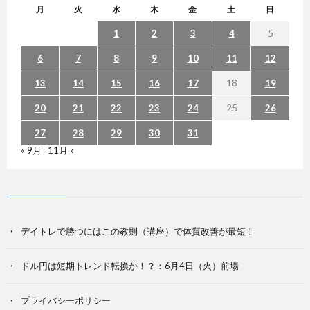
月
火
水
木
金
土
日
1
2
3
4
5
6
7
8
9
10
11
12
13
14
15
16
17
18
19
20
21
22
23
24
25
26
27
28
29
30
31
« 9月
11月 »
デイトレで勝つにはこの教則（講座）で体質改善が最短！
ドル円は短期トレンド転換か！？：6月4日（火）前場
プライバシーポリシー