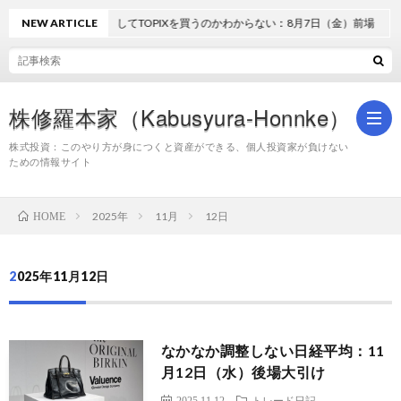
NEW ARTICLE
どうしてTOPIXを買うのかわからない：8月7日（金）前場
株修羅本家（Kabusyura-Honnke）
株式投資：このやり方が身につくと資産ができる、個人投資家が負けない
ための情報サイト
株
2025年
11月
12日
HOME
式
2025年11月12日
投
なかなか調整しない日経平均：11
資
月12日（水）後場大引け
2025.11.12
トレード日記