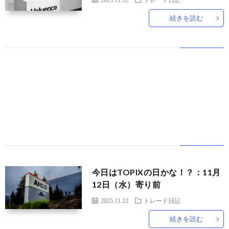
続きを読む
世
界
情
勢
マ
イ
ト
今日はTOPIXの日かな！？：11月
12日（水）寄り前
レ
2025.11.12
トレード日記
続きを読む
ー
放