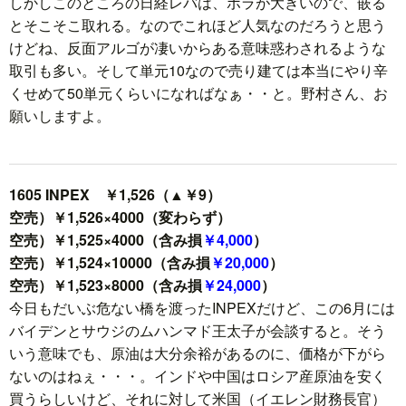
しかしこのところの日経レバは、ボラが大きいので、嵌る
とそこそこ取れる。なのでこれほど人気なのだろうと思う
けどね、反面アルゴが凄いからある意味惑わされるような
取引も多い。そして単元10なので売り建ては本当にやり辛
くせめて50単元くらいになればなぁ・・と。野村さん、お
願いしますよ。
1605 INPEX ￥1,526（▲￥9）
空売）￥1,526×4000（変わらず）
空売）￥1,525×4000（含み損
￥4,000
）
空売）￥1,524×10000（含み損
￥20,000
）
空売）￥1,523×8000（含み損
￥24,000
）
今日もだいぶ危ない橋を渡ったINPEXだけど、この6月には
バイデンとサウジのムハンマド王太子が会談すると。そう
いう意味でも、原油は大分余裕があるのに、価格が下がら
ないのはねぇ・・・。インドや中国はロシア産原油を安く
買うらしいけど、それに対して米国（イエレン財務長官）