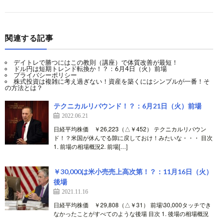
関連する記事
デイトレで勝つにはこの教則（講座）で体質改善が最短！
ドル円は短期トレンド転換か！？：6月4日（火）前場
プライバシーポリシー
株式投資は複雑に考え過ぎない！資産を築くにはシンプルが一番！そ
の方法とは？
テクニカルリバウンド！？：6月21日（火）前場
2022.06.21
日経平均株価 ￥26,223（△￥452） テクニカルリバウン
ド！？米国が休んでる隙に戻しておけ！みたいな・・・ 目次
1. 前場の相場概況2. 前場[…]
￥30,000は米小売売上高次第！？：11月16日（火）
後場
2021.11.16
日経平均株価 ￥29,808（△￥31） 前場\30,000タッチでき
なかったことがすべてのような後場 目次 1. 後場の相場概況