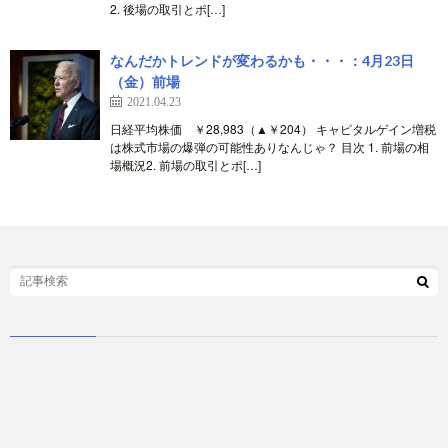
2. 後場の取引とポ[…]
なんだかトレンドが変わるかも・・・：4月23日
（金）前場
2021.04.23
日経平均株価 ￥28,983（▲￥204） キャピタルゲイン増税
は株式市場の爆弾の可能性ありなんじゃ？ 目次 1. 前場の相
場概況2. 前場の取引とポ[…]