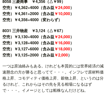
8058 三菱商事 ￥4,356（△￥99）
空売）￥4,362×4000（含み益
￥24,000
）
空売）￥4,361×2000（含み益
￥10,000
）
空売）￥4,356×4000（変わらず）
8031 三井物産 ￥3,124（△￥67）
空売）￥3,130×4000（含み益
￥24,000
）
空売）￥3,128×4000（含み益
￥16,000
）
空売）￥3,127×6000（含み益
￥18,000
）
空売）￥3,125×2000（含み益
￥2,000
）
一つは原油絡みもある。けれども本質的には世界経済の減
速懸念の方が勝ると思ってて・・・。インフレで原材料価
格上昇、コモディティ価格上昇、穀物上昇、というのは分
るけれど、これからはその先を見る相場になるはず
で・・・。イメージとしては船株なんだけどね。