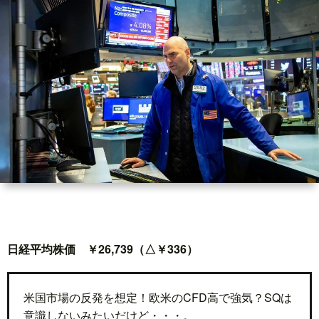
世
界
情
勢
マ
イ
ト
日経平均株価 ￥26,739（△￥336）
レ
米国市場の反発を想定！欧米のCFD高で強気？SQは
意識しないみたいだけど・・・。
ー
放