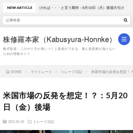
RBが利上げしなければ・・・と言う期待：8月10日（月）後場大引け
NEW ARTICLE
株修羅本家（Kabusyura-Honnke）
株式投資：このやり方が身につくと資産ができる、個人投資家が負けない
ための情報サイト
株
マイトレード
トレード日記
米国市場の反発を想定！？
HOME
式
米国市場の反発を想定！？：5月20
投
日（金）後場
資
2022.05.20
トレード日記