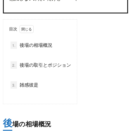
ド
言
自
目次
動
小
後場の相場概況
1.
車
説
ス
ポ
か
後場の取引とポジション
2.
ー
ら
MUSI
雑感彼是
3.
ツ
だ・
時
健
事
後
場の相場概況
康
問