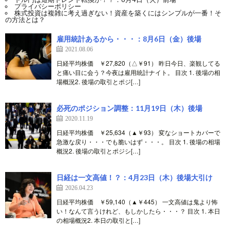
プライバシーポリシー
株式投資は複雑に考え過ぎない！資産を築くにはシンプルが一番！そ
の方法とは？
雇用統計あるから・・・：8月6日（金）後場
2021.08.06
日経平均株価 ￥27,820（△￥91） 昨日今日、楽観してる
と痛い目に会う？今夜は雇用統計ナイト。 目次 1. 後場の相
場概況2. 後場の取引とポジ[…]
必死のポジション調整：11月19日（木）後場
2020.11.19
日経平均株価 ￥25,634（▲￥93） 変なショートカバーで
急激な戻り・・・でも脆いはず・・・。 目次 1. 後場の相場
概況2. 後場の取引とポジシ[…]
日経は一文高値！？：4月23日（木）後場大引け
2026.04.23
日経平均株価 ￥59,140（▲￥445） 一文高値は鬼より怖
い！なんて言うけれど、もしかしたら・・・？ 目次 1. 本日
の相場概況2. 本日の取引と[…]