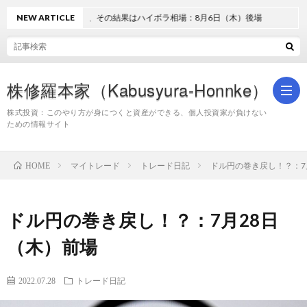
過熱と失望、その結果はハイボラ相場：8月6日（木）後場
NEW ARTICLE
株修羅本家（Kabusyura-Honnke）
株式投資：このやり方が身につくと資産ができる、個人投資家が負けない
ための情報サイト
株
マイトレード
トレード日記
ドル円の巻き戻し！？：7
HOME
式
ドル円の巻き戻し！？：7月28日
投
（木）前場
資
2022.07.28
トレード日記