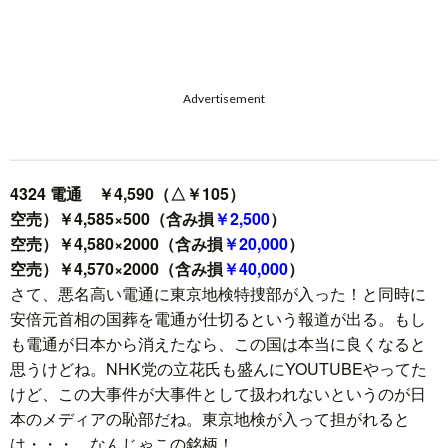
Advertisement
4324 電通 ￥4,590（△￥105）
空売）￥4,585×500（含み損
￥2,500
）
空売）￥4,580×2000（含み損
￥20,000
）
空売）￥4,570×2000（含み損
￥40,000
）
さて、悪名高い電通に東京地検特捜部が入った！と同時に
安倍元首相の国葬を電通が仕切るという報道が出る。もし
も電通が日本から消えたなら、この国は本当に良くなると
思うけどね。NHK党の立花氏も盛んにYOUTUBEやってた
けど、この大事件が大事件として扱われないというのが日
本のメディアの恥部だね。東京地検が入って担がれると
は・・・。なんじゃこの銘柄！