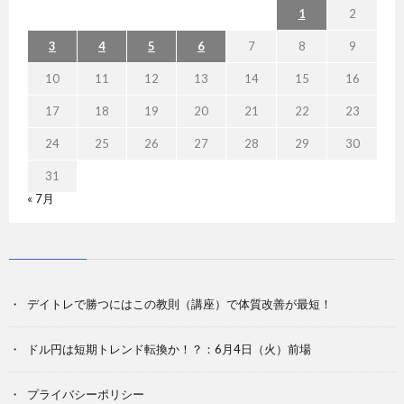
1
2
3
4
5
6
7
8
9
10
11
12
13
14
15
16
17
18
19
20
21
22
23
24
25
26
27
28
29
30
31
« 7月
デイトレで勝つにはこの教則（講座）で体質改善が最短！
ドル円は短期トレンド転換か！？：6月4日（火）前場
プライバシーポリシー