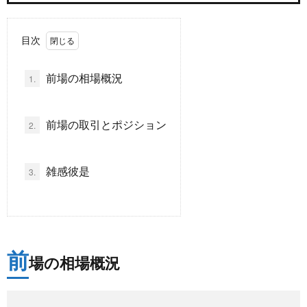
ド
言
自
目次
動
小
前場の相場概況
1.
車
説
ス
前場の取引とポジション
2.
ポ
か
雑感彼是
3.
ー
ら
MUSI
ツ
だ・
時
前
健
場の相場概況
事
康
問