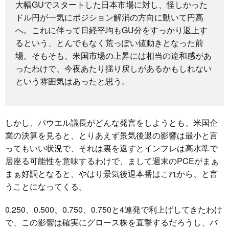
大幅GUでスタートした日本市場に対し、怪しかった
ドル円が一気にポジション解消の方向に動いて円高
題
へ。これに伴って日経平均もGU分をすっかり返上す
るという、とんでもなく荒っぽい値動きとなった前
場。そもそも、米国市場の上昇には相当の違和感があ
ったわけで、今夜あたり揺り戻しがあるかもしれない
という雰囲気はあったと思う。
しかし、パウエル議長がどんな発言をしようとも、米国企
業の決算を見ると、とりあえず景気後退の影響は最小と言
ってもいい状況で、それは裏を返すとインフレは高水準で
居座る可能性を意味するわけで、まして週末のPCEがまぁ
まぁ好調となると、やはり景気後退本番はこれから、と言
うことになってくる。
0.250、0.500、0.750、0.750と4連発で利上げしてきたわけ
で、この影響は確実にグロース株を直撃するだろうし、バ