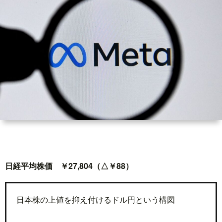
世
界
情
勢
マ
イ
日経平均株価 ￥27,804（△￥88）
ト
レ
日本株の上値を抑え付けるドル円という構図
ー
放