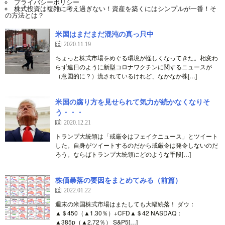
プライバシーポリシー
株式投資は複雑に考え過ぎない！資産を築くにはシンプルが一番！そ
の方法とは？
米国はまだまだ混沌の真っ只中
2020.11.19
ちょっと株式市場をめぐる環境が怪しくなってきた。相変わ
らず連日のように新型コロナワクチンに関するニュースが
（意図的に？）流されているけれど、なかなか株[…]
米国の腐り方を見せられて気力が続かなくなりそ
う・・・
2020.12.21
トランプ大統領は「戒厳令はフェイクニュース」とツイート
した。自身がツイートするのだから戒厳令は発令しないのだ
ろう。ならばトランプ大統領にどのような手段[…]
株価暴落の要因をまとめてみる（前篇）
2022.01.22
週末の米国株式市場はまたしても大幅続落！ ダウ：
▲＄450（▲1.30％）+CFD▲＄42 NASDAQ：
▲385p（▲2.72％） S&P5[…]