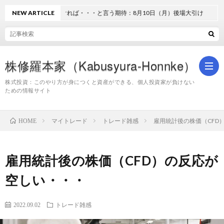
Bが利上げしなければ・・・と言う期待：8月10日（月）後場大引け
NEW ARTICLE
株修羅本家（Kabusyura-Honnke）
株式投資：このやり方が身につくと資産ができる、個人投資家が負けない
ための情報サイト
株
マイトレード
トレード雑感
雇用統計後の株価（CFD
HOME
式
雇用統計後の株価（CFD）の反応が
投
空しい・・・
資
2022.09.02
トレード雑感