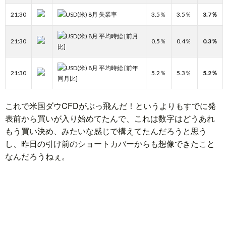
21:30
(米) 8月 失業率
3.5％
3.5％
3.7％
ド
言
自
(米) 8月 平均時給 [前月
21:30
0.5％
0.4％
0.3％
比]
動
小
(米) 8月 平均時給 [前年
21:30
5.2％
5.3％
5.2％
同月比]
車
説
ス
これで米国ダウCFDがぶっ飛んだ！というよりもすでに発
ポ
か
表前から買いが入り始めてたんで、これは数字はどうあれ
もう買い決め、みたいな感じで構えてたんだろうと思う
ー
ら
MUSI
し、昨日の引け前のショートカバーからも想像できたこと
なんだろうねぇ。
ツ
だ・
時
健
事
康
問