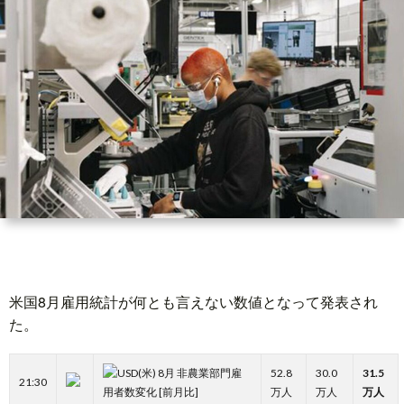
世
界
情
勢
マ
イ
米国8月雇用統計が何とも言えない数値となって発表され
ト
た。
レ
(米) 8月 非農業部門雇
52.8
30.0
31.5
21:30
用者数変化 [前月比]
万人
万人
万人
ー
放