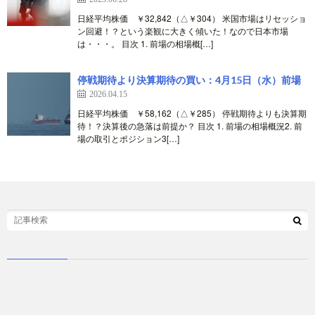
日経平均株価 ￥32,842（△￥304） 米国市場はリセッショ
ン回避！？という楽観に大きく傾いた！なので日本市場
は・・・。 目次 1. 前場の相場概[…]
停戦期待より決算期待の買い：4月15日（水）前場
2026.04.15
日経平均株価 ￥58,162（△￥285） 停戦期待よりも決算期
待！？決算後の急落は前提か？ 目次 1. 前場の相場概況2. 前
場の取引とポジション3[…]