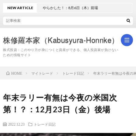
NEW ARTICLE
やらかした！：8月6日（木）前場
株修羅本家（Kabusyura-Honnke）
株式投資：このやり方が身につくと資産ができる、個人投資家が負けない
ための情報サイト
株
マイトレード
トレード日記
年末ラリー有無は今夜の米
HOME
式
年末ラリー有無は今夜の米国次
投
第！？：12月23日（金）後場
資
2022.12.23
トレード日記