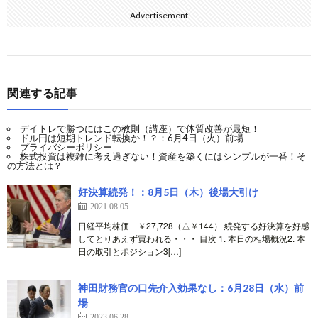
Advertisement
関連する記事
デイトレで勝つにはこの教則（講座）で体質改善が最短！
ドル円は短期トレンド転換か！？：6月4日（火）前場
プライバシーポリシー
株式投資は複雑に考え過ぎない！資産を築くにはシンプルが一番！そ
の方法とは？
好決算続発！：8月5日（木）後場大引け
2021.08.05
日経平均株価 ￥27,728（△￥144） 続発する好決算を好感
してとりあえず買われる・・・ 目次 1. 本日の相場概況2. 本
日の取引とポジション3[…]
神田財務官の口先介入効果なし：6月28日（水）前
場
2023.06.28