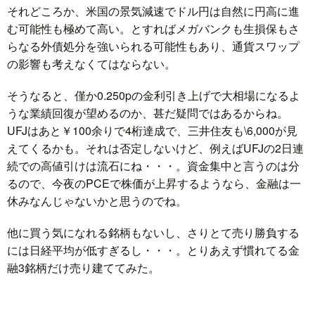
それどころか、米国の景気減速でドル円は自然に円高に進
む可能性も極めて高い。とすればメガバンクも生損保もさ
らなる外債処分を強いられる可能性もあり、通貨スワップ
の影響も考えなくてはならない。
そうなると、僅か0.250pの金利引き上げで大相場になるよ
うな業績回復が望めるのか、甚だ疑問ではあるからね。
UFJはあと￥100余りで4桁達成で、三井住友も\6,000が見
えてくるかも。それは否定しないけど、例えばUFJの2日連
続での高値引けは流石にね・・・。資金集中と言うのは分
るので、今夜のPCEで株価が上昇するようなら、金融は一
休みなんじゃないかと思うのでね。
他に買う気になれる銘柄もないし、さりとて売り勝負する
には日経平均が低すぎるし・・・。とりあえず慣れてる金
融3銘柄だけ売り建ててみた。