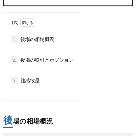
ド
言
自
目次
動
小
後場の相場概況
1.
車
説
ス
後場の取引とポジション
2.
ポ
か
雑感彼是
3.
ー
ら
MUSI
ツ
だ・
時
健
事
後
場の相場概況
康
問