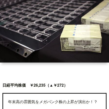
世
界
情
勢
マ
イ
ト
日経平均株価 ￥26,235（▲￥272）
レ
年末高の雰囲気をメガバンク株の上昇が演出か！？
ー
放