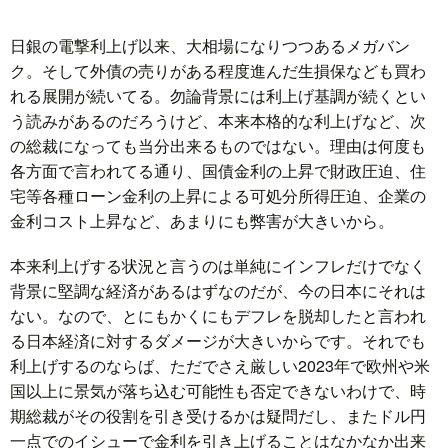
日銀の電撃利上げ以来、大相場になりつつあるメガバン
ク。そして外債の売りがある程度進んだ生損保なども買わ
れる展開が続いてる。勿論背景には利上げ基調が続くとい
う読みがあるのだろうけど、本来本格的な利上げなど、次
の総裁になっても当分出来るものではない。理由は何度も
各方面で言われてる通り、国債金利の上昇で財政圧迫、住
宅等各種ローン金利の上昇による可処分所得圧迫、企業の
金利コスト上昇など、あまりにも弊害が大きいから。
本来利上げする状況と言うのは単純にインフレだけでなく
背景に堅調な経済があるはずなのだが、今の日本にそれは
ない。なので、とにもかくにもデフレを脱却したと言われ
る日本経済に対するダメージが大きいからです。それでも
利上げするのならば、ただでさえ厳しい2023年で欧州や米
国以上に景気が落ち込む可能性も否定できないわけで、時
期総裁がその役割を引き受けるかは疑問だし、またドル円
一点でのイシューで金利を引き上げることはなかなか出来