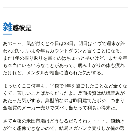
雑
感彼是
あの～～、気が付くと今日は23日。明日はイヴで週末が終
わればいよいよ今年もカウントダウンと言うことになる。
まだ1年の振り返りを書くのはちょっと早いけど、また今年
も本当にいろいろなことがあって、病み上がりの体も疲れ
たけれど、メンタルが相当に遣られた気がする。
まったくここ何年も、平穏で1年を過ごしたことなど全くな
くて、苦しいことばかりだったよ。反面投資は結構読みが
あたった気がする。典型的なのは昨日建てたポジ、つまり
金融買のメーカー売りでズバリ当たって利食い得来た。
さて今夜の米国市場はどうなるだろうねぇ・・・。値動き
が全く想像できないので、結局メガバンク売りしか俺の選