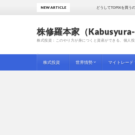
NEW ARTICLE
どうしてTOPIXを買うのかわ
株修羅本家（Kabusyura-
株式投資：このやり方が身につくと資産ができる、個人投
株式投資
世界情勢
マイトレード
投資手法
投資情報
師匠（プロ）の教訓
企業評論
国内情勢
海外情勢
トレード日記
トレード雑感
トレード予想