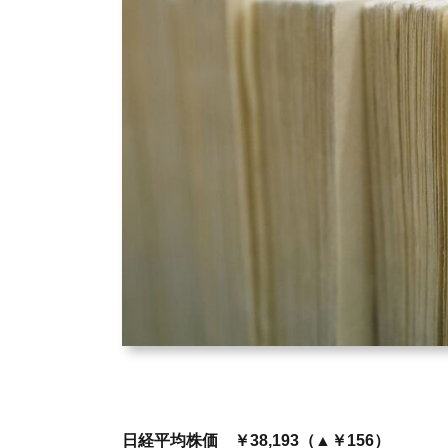
日経平均株価 ￥38,193（▲￥156）