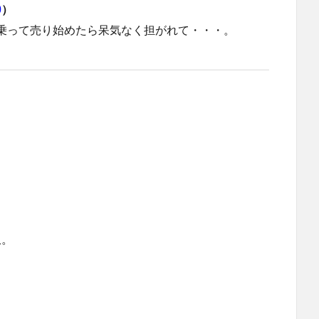
0
）
乗って売り始めたら呆気なく担がれて・・・。
収。