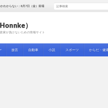
からない：8月7日（金）前場
Honnke）
資家が負けないための情報サイト
放言
自動車
小説
スポーツ
からだ・健