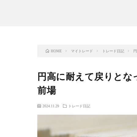
マイトレード
トレード日記
円
HOME
円高に耐えて戻りとなっ
前場
2024.11.29
トレード日記