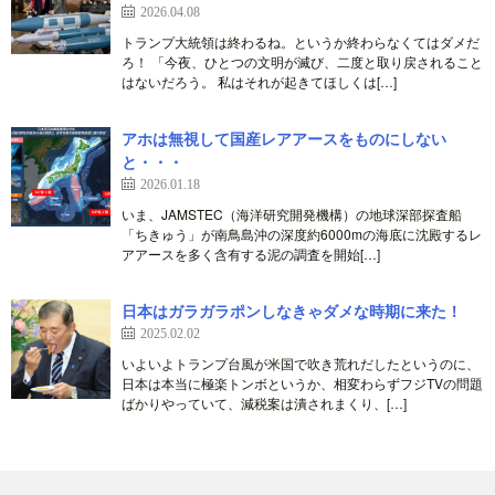
2026.04.08
トランプ大統領は終わるね。というか終わらなくてはダメだ
ろ！ 「今夜、ひとつの文明が滅び、二度と取り戻されること
はないだろう。 私はそれが起きてほしくは[…]
アホは無視して国産レアアースをものにしない
と・・・
2026.01.18
いま、JAMSTEC（海洋研究開発機構）の地球深部探査船
「ちきゅう」が南鳥島沖の深度約6000mの海底に沈殿するレ
アアースを多く含有する泥の調査を開始[…]
日本はガラガラポンしなきゃダメな時期に来た！
2025.02.02
いよいよトランプ台風が米国で吹き荒れだしたというのに、
日本は本当に極楽トンボというか、相変わらずフジTVの問題
ばかりやっていて、減税案は潰されまくり、[…]