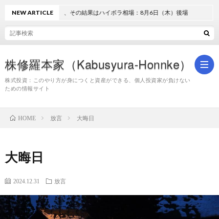
過熱と失望、その結果はハイボラ相場：8月6日（木）後場
NEW ARTICLE
株修羅本家（Kabusyura-Honnke）
株式投資：このやり方が身につくと資産ができる、個人投資家が負けない
ための情報サイト
株
放言
大晦日
HOME
式
大晦日
投
2024.12.31
放言
資