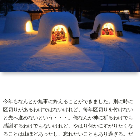
世
界
情
勢
マ
イ
今年もなんとか無事に終えることができました。別に時に
ト
区切りがあるわけではないけれど、毎年区切りを付けない
と先へ進めないという・・・。俺なんか神に祈るわけでも
レ
感謝するわけでもないけれど、やはり何かにすがりたくな
ることは山ほどあったし、忘れたいこともあり過ぎる。だ
ー
放