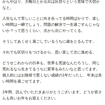
からやはり、大晦日とか元旦は区切りという意味で大切か
なと。
ド
言
自
人生なんて苦しいことに向き合ってる時間ばかりで、楽し
い時間は一瞬でしょう。問題の解決で一生過ごすんじゃな
動
小
いか？って思うくらい、次から次にやってくる。
車
説
ス
そうしてあくせく過ごしているうちに歳をとるんです。
ポ
か
それでも区切りをつけるから、思い直して次に進める。
どうせこれからの日本も、世界も荒波なんだろうし、同じ
ー
ら
MUSI
荒れるなら生きてるうちに変革をみたいなと思ってます。
個人的にはお陰様で悪くない成績の1年だったし、年末は良
ツ
だ・
時
い時間を過ごせてます。
健
事
1年間、読んでいただきありがとうございます。どうか皆さ
んも良いお年をお迎えください。
康
問