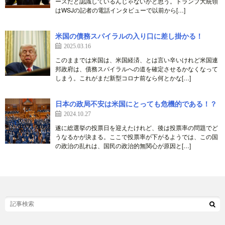
ースだと認識しているんじゃないかと思う。トランプ大統領
はWSJの記者の電話インタビューで以前から[…]
米国の債務スパイラルの入り口に差し掛かる！
2025.03.16
このままでは米国は、米国経済、とは言い辛いけれど米国連
邦政府は、債務スパイラルへの道を確定させるかなくなって
しまう。これがまだ新型コロナ前なら何とかな[…]
日本の政局不安は米国にとっても危機的である！？
2024.10.27
遂に総選挙の投票日を迎えたけれど、後は投票率の問題でど
うなるかが決まる。ここで投票率が下がるようでは、この国
の政治の乱れは、国民の政治的無関心が原因と[…]