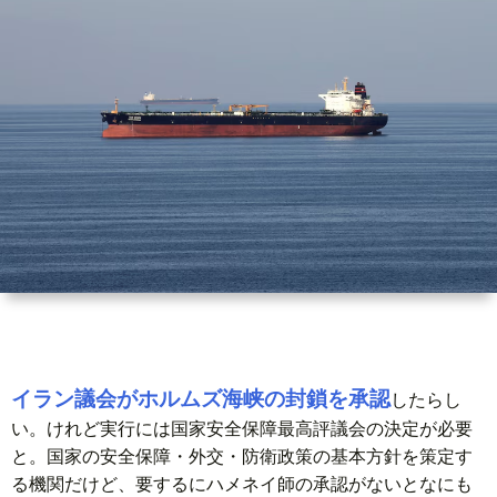
世
界
情
勢
マ
イ
ト
イラン議会がホルムズ海峡の封鎖を承認
したらし
い。けれど実行には国家安全保障最高評議会の決定が必要
レ
と。国家の安全保障・外交・防衛政策の基本方針を策定す
る機関だけど、要するにハメネイ師の承認がないとなにも
ー
放