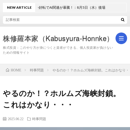
NEW ARTICLE
地合い好転でAI関連が暴騰！：8月5日（水）後場
株修羅本家（Kabusyura-Honnke）
株式投資：このやり方が身につくと資産ができる、個人投資家が負けない
ための情報サイト
株
時事問題
やるのか！？ホルムズ海峡封鎖。これはかなり・
HOME
式
やるのか！？ホルムズ海峡封鎖。
投
これはかなり・・・
資
2025.06.22
時事問題