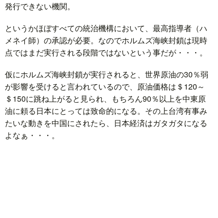
発行できない機関。
ド
言
自
というかほぼすべての統治機構において、最高指導者（ハ
メネイ師）の承認が必要。なのでホルムズ海峡封鎖は現時
点ではまだ実行される段階ではないという事だが・・・。
動
小
仮にホルムズ海峡封鎖が実行されると、世界原油の30％弱
車
説
ス
が影響を受けると言われているので、原油価格は＄120～
＄150に跳ね上がると見られ、もちろん90％以上を中東原
ポ
か
油に頼る日本にとっては致命的になる。その上台湾有事み
たいな動きを中国にされたら、日本経済はガタガタになる
ー
ら
MUSI
よなぁ・・・。
ツ
だ・
時
健
事
康
問