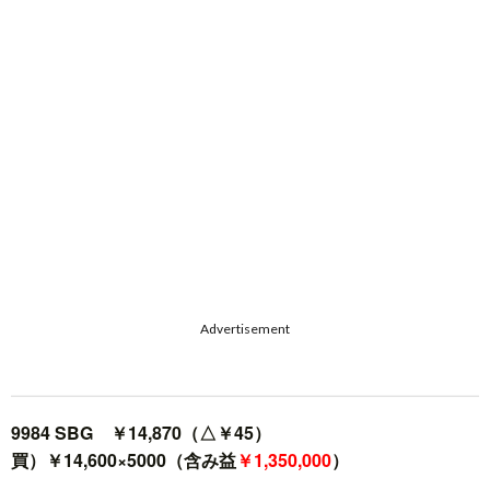
Advertisement
9984 SBG ￥14,870（△￥45）
買）￥14,600×5000（含み益
￥1,350,000
）