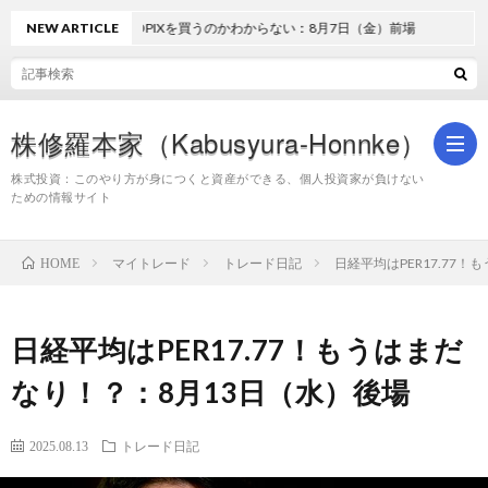
どうしてTOPIXを買うのかわからない：8月7日（金）前場
NEW ARTICLE
株修羅本家（Kabusyura-Honnke）
株式投資：このやり方が身につくと資産ができる、個人投資家が負けない
ための情報サイト
株
マイトレード
トレード日記
日経平均はPER17.77
HOME
式
日経平均はPER17.77！もうはまだ
投
なり！？：8月13日（水）後場
資
2025.08.13
トレード日記