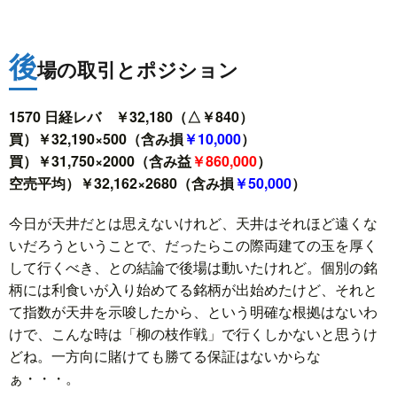
後
場の取引とポジション
1570 日経レバ ￥32,180（△￥840）
買）￥32,190×500（含み損
￥10,000
）
買）￥31,750×2000（含み益
￥860,000
）
空売平均）￥32,162×2680（含み損
￥50,000
）
今日が天井だとは思えないけれど、天井はそれほど遠くな
いだろうということで、だったらこの際両建ての玉を厚く
して行くべき、との結論で後場は動いたけれど。個別の銘
柄には利食いが入り始めてる銘柄が出始めたけど、それと
て指数が天井を示唆したから、という明確な根拠はないわ
けで、こんな時は「柳の枝作戦」で行くしかないと思うけ
どね。一方向に賭けても勝てる保証はないからな
ぁ・・・。