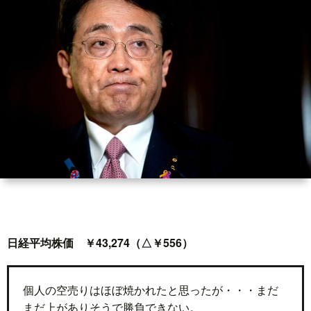
世
界
情
勢
マ
イ
ト
日経平均株価 ￥43,274（△￥556）
レ
個人の空売りはほぼ焼かれたと思ったが・・・まだ
まだ上がありそうで勝負できない。
ー
放