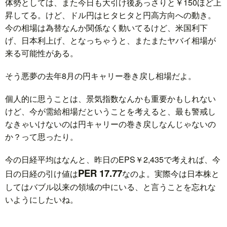
体勢としては、また今日も大引け後あっさりと￥150ほど上
昇してる。けど、ドル円はヒタヒタと円高方向への動き。
今の相場は為替なんか関係なく動いてるけど、米国利下
げ、日本利上げ、となっちゃうと、またまたヤバイ相場が
来る可能性がある。
そう悪夢の去年8月の円キャリー巻き戻し相場だよ。
個人的に思うことは、景気指数なんかも重要かもしれない
けど、今が需給相場だということを考えると、最も警戒し
なきゃいけないのは円キャリーの巻き戻しなんじゃないの
か？って思ったり。
今の日経平均はなんと、昨日のEPS￥2,435で考えれば、今
PER 17.77
日の日経の引け値は
なのよ。実際今は日本株と
してはバブル以来の領域の中にいる、と言うことを忘れな
いようにしたいね。