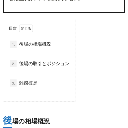
ド
言
自
目次
動
小
後場の相場概況
1.
車
説
ス
ポ
か
後場の取引とポジション
2.
ー
ら
MUSI
雑感彼是
3.
ツ
だ・
時
健
事
後
場の相場概況
康
問