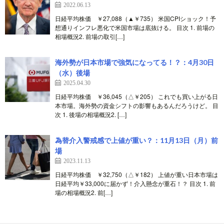
2022.06.13
日経平均株価 ￥27,088（▲￥735） 米国CPIショック！予
想通りインフレ悪化で米国市場は底抜ける。 目次 1. 前場の
相場概況2. 前場の取引[…]
海外勢が日本市場で強気になってる！？：4月30日
（水）後場
2025.04.30
日経平均株価 ￥36,045（△￥205） これでも買い上がる日
本市場。海外勢の資金シフトの影響もあるんだろうけど。 目
次 1. 後場の相場概況2. […]
為替介入警戒感で上値が重い？：11月13日（月）前
場
2023.11.13
日経平均株価 ￥32,750（△￥182） 上値が重い日本市場は
日経平均￥33,000に届かず！介入懸念が重石！？ 目次 1. 前
場の相場概況2. 前[…]