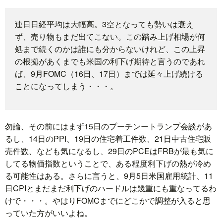
題
連日日経平均は大幅高。3空となっても勢いは衰え
ず、売り物もまだ出てこない。この踏み上げ相場が何
処まで続くのかは誰にも分からないけれど、この上昇
の根拠があくまでも米国の利下げ期待と言うのであれ
ば、9月FOMC（16日、17日）までは延々上げ続ける
ことになってしまう・・・。
勿論、その前にはまず15日のプーチンートランプ会談があ
るし、14日のPPI、19日の住宅着工件数、21日中古住宅販
売件数、なども気になるし、29日のPCEはFRBが最も気に
してる物価指数ということで、ある程度利下げの熱が冷め
る可能性はある。さらに言うと、9月5日米国雇用統計、11
日CPIとまだまだ利下げのハードルは幾重にも重なってるわ
けで・・・。やはりFOMCまでにどこかで調整が入ると思
っていた方がいいよね。