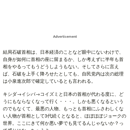
Advertisement
結局石破首相は、日本経済のことなど眼中にないわけで、
自身が如何に首相の座に留まるか、しか考えずに半年も首
相をやるってもうどうしようもない。そしてさらに言え
ば、石破を上手く降ろせたとしても、自民党内は次の総理
は小泉進次郎で確定しているとも言われる。
キシダ→イシバ→コイズミと日本の首相が代わる度に、ど
うにもならなくなって行く・・・。しかも悪くなるという
のでもなくて、最悪の人物、もっとも首相にふさわしくな
い人物が首相として3代続くとなると、ほぼほぼジョークの
世界。ここにきて何か悪い夢でも見てるんじゃないか？っ