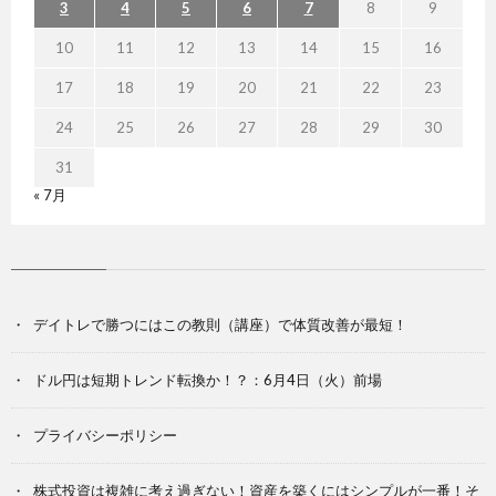
3
4
5
6
7
8
9
10
11
12
13
14
15
16
17
18
19
20
21
22
23
24
25
26
27
28
29
30
31
« 7月
デイトレで勝つにはこの教則（講座）で体質改善が最短！
ドル円は短期トレンド転換か！？：6月4日（火）前場
プライバシーポリシー
株式投資は複雑に考え過ぎない！資産を築くにはシンプルが一番！そ