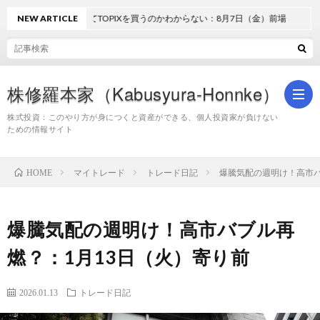
NEW ARTICLE
どうしてTOPIXを買うのかわからない：8月7日（金）前場
株修羅本家（Kabusyura-Honnke）
株式投資：このやり方が身につくと資産ができる、個人投資家が負けない
ための情報サイト
株
マイトレード
トレード日記
爆騰気配の週明け！高市バ
HOME
式
爆騰気配の週明け！高市バブル再
投
燃？：1月13日（火）寄り前
資
2026.01.13
トレード日記