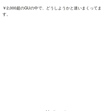
￥2,000超のGUの中で、どうしようかと迷いまくってま
ド
言
自
す。
動
小
車
説
ス
ポ
か
ー
ら
MUSI
ツ
だ・
時
健
事
康
問