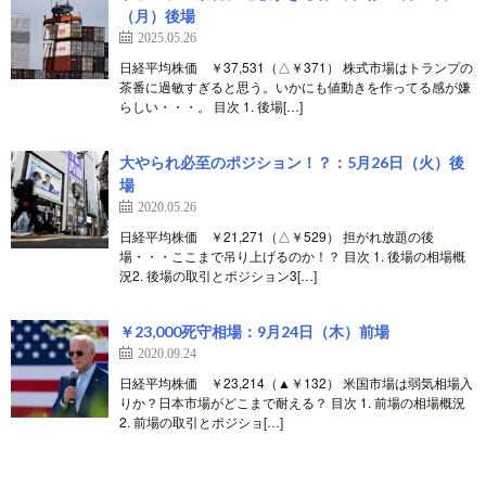
（月）後場
2025.05.26
日経平均株価 ￥37,531（△￥371） 株式市場はトランプの
茶番に過敏すぎると思う。いかにも値動きを作ってる感が嫌
らしい・・・。 目次 1. 後場[…]
大やられ必至のポジション！？：5月26日（火）後
場
2020.05.26
日経平均株価 ￥21,271（△￥529） 担がれ放題の後
場・・・ここまで吊り上げるのか！？ 目次 1. 後場の相場概
況2. 後場の取引とポジション3[…]
￥23,000死守相場：9月24日（木）前場
2020.09.24
日経平均株価 ￥23,214（▲￥132） 米国市場は弱気相場入
りか？日本市場がどこまで耐える？ 目次 1. 前場の相場概況
2. 前場の取引とポジショ[…]