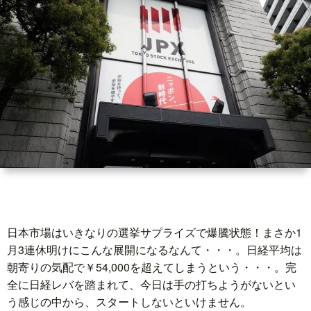
世
界
情
勢
マ
イ
日本市場はいきなりの選挙サプライズで爆騰状態！まさか1
ト
月3連休明けにこんな展開になるなんて・・・。日経平均は
朝寄りの気配で￥54,000を超えてしまうという・・・。完
レ
全に日経レバを踏まれて、今日は手の打ちようがないとい
う感じの中から、スタートしないといけません。
ー
放