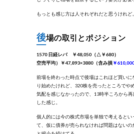
もっとも感じ方は人それぞれだと思うけれど
後
場の取引とポジション
1570 日経レバ ￥48,050（△￥680）
空売平均）￥47,893×3880（含み損
￥610,00
前場を終わった時点で後場はこれほど買いに
り始めたけれど、320株を売ったところで
気配を感じなかったので、13時半ころから
した感じ。
個人的には今の株式市場を単独で考えるとい
て、仮に債券が売られなければ問題はないの
と縮小を続けてる。