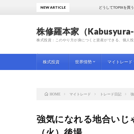
NEW ARTICLE
どうしてTOPIXを買うのかわか
株修羅本家（Kabusyura-
株式投資：このやり方が身につくと資産ができる、個人投
株式投資
世界情勢
マイトレード
投資手法
投資情報
師匠（プロ）の教訓
企業評論
国内情勢
海外情勢
トレード日記
トレード雑感
トレード予想
マイトレード
トレード日記
強
HOME
強気になれる地合いじゃ
（火）後場