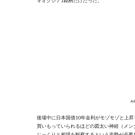
キオクシア1銘柄だけだった。
Ad
後場中に日本国債10年金利がモゾモゾと上
買いもっていられるほどの図太い神経（メン
じっくりと相場を観察するという姿勢が必要