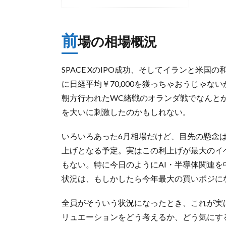
前
場の相場概況
SPACE XのIPO成功、そしてイランと米
に日経平均￥70,000を獲っちゃおうじゃ
朝方行われたWC緒戦のオランダ戦でなんと
を大いに刺激したのかもしれない。
いろいろあった6月相場だけど、目先の懸念
上げとなる予定。実はこの利上げが最大のイ
もない。特に今日のようにAI・半導体関連
状況は、もしかしたら今年最大の買いポジに
全員がそういう状況になったとき、これが実
リュエーションをどう考えるか、どう気にす