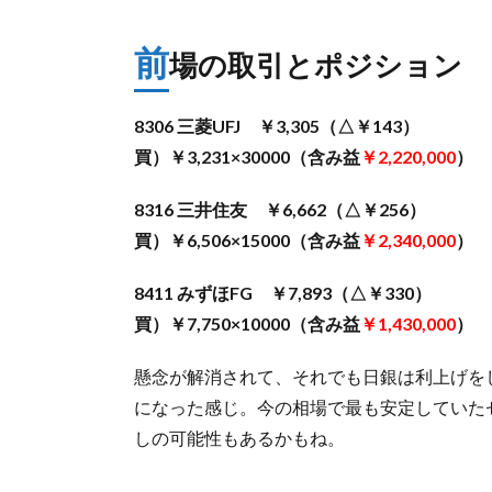
前
場の取引とポジション
8306 三菱UFJ ￥3,305（△￥143）
買）￥3,231×30000（含み益
￥2,220,000
）
8316 三井住友 ￥6,662（△￥256）
買）￥6,506×15000（含み益
￥2,340,000
）
8411 みずほFG ￥7,893（△￥330）
買）￥7,750×10000（含み益
￥1,430,000
）
懸念が解消されて、それでも日銀は利上げを
になった感じ。今の相場で最も安定していた
しの可能性もあるかもね。