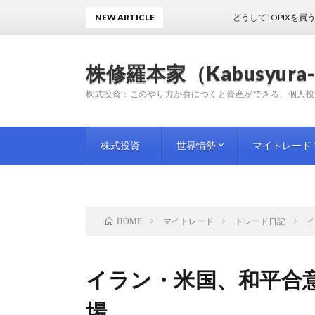
NEW ARTICLE
どうしてTOPIXを買うのかわ
株修羅本家（Kabusyura-
株式投資：このやり方が身につくと資産ができる、個人投
株式投資
世界情勢
マイトレード
投資手法
投資情報
師匠（プロ）の教訓
企業評論
国内情勢
海外情勢
トレード日記
トレード雑感
トレード予想
マイトレード
トレード日記
イ
HOME
イラン・米国、和平合意
場