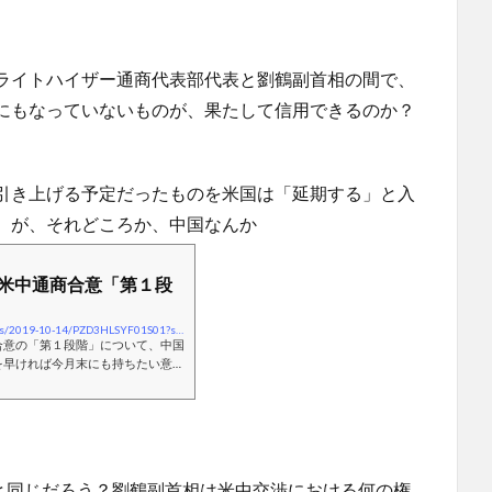
ライトハイザー通商代表部代表と劉鶴副首相の間で、
にもなっていないものが、果たして信用できるのか？
引き上げる予定だったものを米国は「延期する」と入
。が、それどころか、中国なんか
米中通商合意「第１段
https://www.bloomberg.co.jp/news/articles/2019-10-14/PZD3HLSYF01S01?srnd=cojp-v2
合意の「第１段階」について、中国
を早ければ今月末にも持ちたい意向
にした。習近平国家主席が署名に合
と同じだろう？劉鶴副首相は米中交渉における何の権