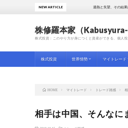
NEW ARTICLE
過熱と失望、その結果はハイボラ
株修羅本家（Kabusyura-
株式投資：このやり方が身につくと資産ができる、個人投
株式投資
世界情勢
マイトレード
投資手法
投資情報
師匠（プロ）の教訓
企業評論
国内情勢
海外情勢
トレード日記
トレード雑感
トレード予想
マイトレード
トレード雑感
HOME
相手は中国、そんなに