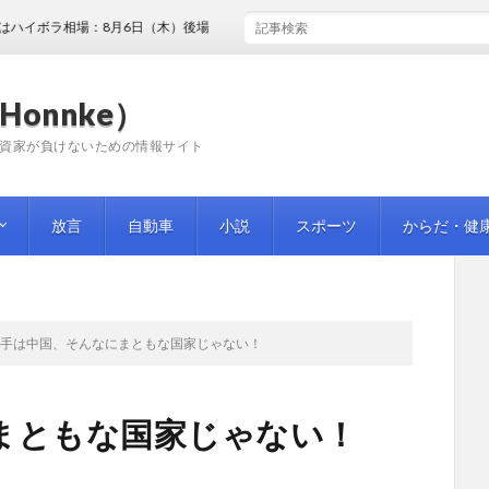
相場：8月6日（木）後場
Honnke）
資家が負けないための情報サイト
放言
自動車
小説
スポーツ
からだ・健
相手は中国、そんなにまともな国家じゃない！
まともな国家じゃない！