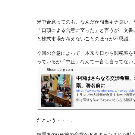
米中合意ってのも、なんだか相当キナ臭い。
「口頭による合意に至った」と言うが、文書
と株式市場が考えないことのほうが不思議。
今回の合意によって、本来今日から関税率を
っているが「中止」なんて一言も言ってない
Bloomberg.com
中国はさらなる交渉希望、
階」署名前に
トランプ米大統領が自賛する米中通商
側は詳細を詰めるためのさらなる協議
だ。事情に詳しい複数関係者が明らか
意するのは、その後だという。
だという・・・。
結局あのGW前の合意がドタキャンされた時