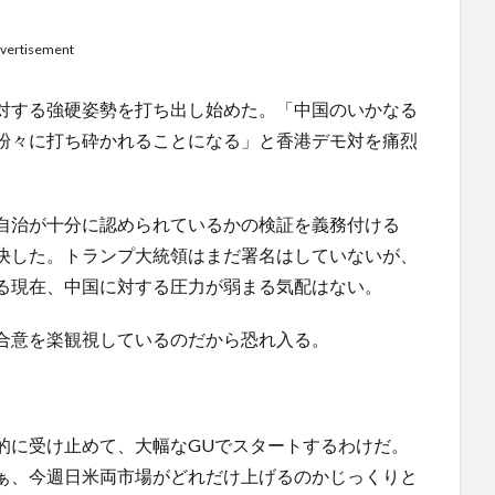
vertisement
対する強硬姿勢を打ち出し始めた。「中国のいかなる
粉々に打ち砕かれることになる」と香港デモ対を痛烈
。
自治が十分に認められているかの検証を義務付ける
決した。トランプ大統領はまだ署名はしていないが、
る現在、中国に対する圧力が弱まる気配はない。
合意を楽観視しているのだから恐れ入る。
的に受け止めて、大幅なGUでスタートするわけだ。
ぁ、今週日米両市場がどれだけ上げるのかじっくりと