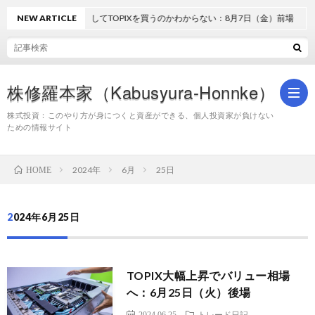
NEW ARTICLE
どうしてTOPIXを買うのかわからない：8月7日（金）前場
株修羅本家（Kabusyura-Honnke）
株式投資：このやり方が身につくと資産ができる、個人投資家が負けない
ための情報サイト
株
2024年
6月
25日
HOME
式
2024年6月25日
投
TOPIX大幅上昇でバリュー相場
資
へ：6月25日（火）後場
2024.06.25
トレード日記