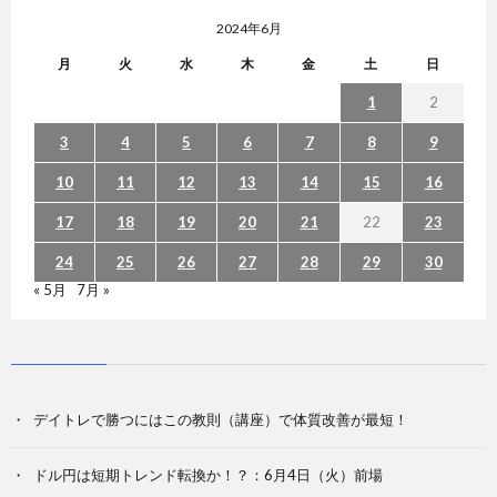
2024年6月
月
火
水
木
金
土
日
1
2
3
4
5
6
7
8
9
10
11
12
13
14
15
16
17
18
19
20
21
22
23
24
25
26
27
28
29
30
« 5月
7月 »
デイトレで勝つにはこの教則（講座）で体質改善が最短！
ドル円は短期トレンド転換か！？：6月4日（火）前場