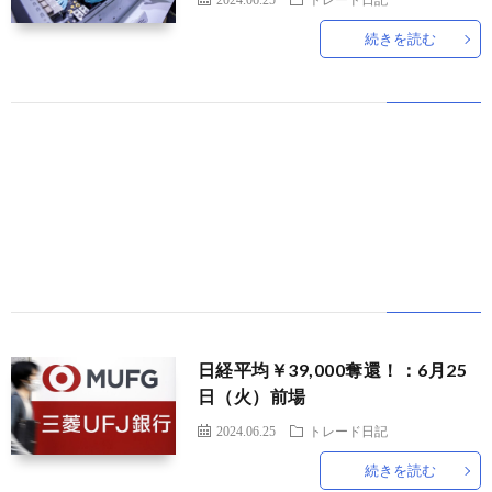
続きを読む
世
界
情
勢
マ
イ
ト
日経平均￥39,000奪還！：6月25
日（火）前場
レ
2024.06.25
トレード日記
続きを読む
ー
放