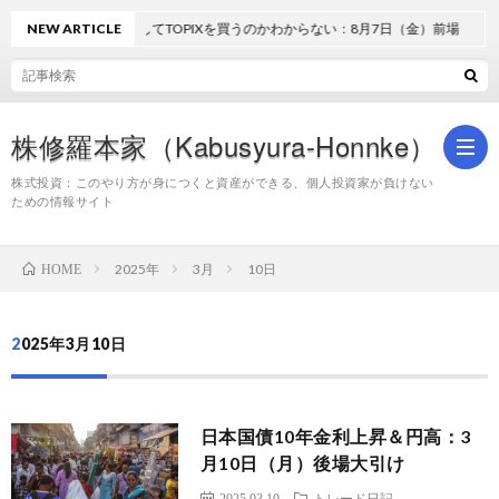
NEW ARTICLE
どうしてTOPIXを買うのかわからない：8月7日（金）前場
株修羅本家（Kabusyura-Honnke）
株式投資：このやり方が身につくと資産ができる、個人投資家が負けない
ための情報サイト
株
2025年
3月
10日
HOME
式
2025年3月10日
投
日本国債10年金利上昇＆円高：3
資
月10日（月）後場大引け
2025.03.10
トレード日記