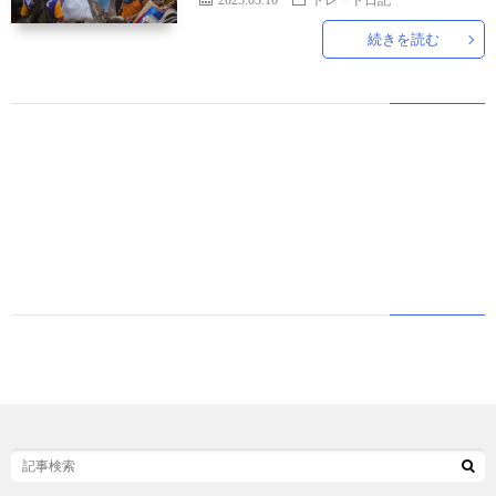
続きを読む
世
界
情
勢
マ
イ
ト
レ
ー
放