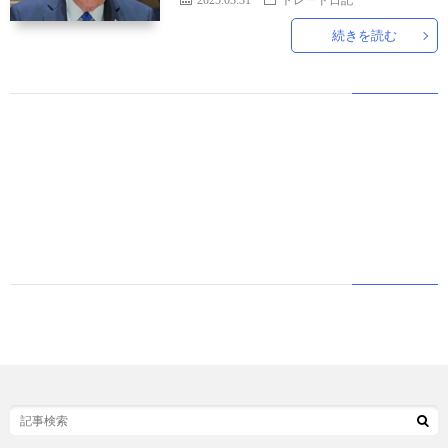
続きを読む
世
界
情
勢
マ
イ
ト
レ
ー
放