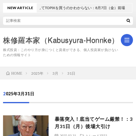
NEW ARTICLE
どうしてTOPIXを買うのかわからない：8月7日（金）前場
株修羅本家（Kabusyura-Honnke）
株式投資：このやり方が身につくと資産ができる、個人投資家が負けない
ための情報サイト
株
2025年
3月
31日
HOME
式
2025年3月31日
投
暴落突入！底当てゲーム厳禁！：3
資
月31日（月）後場大引け
2025.03.31
トレード日記