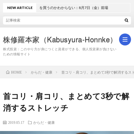
どうしてTOPIXを買うのかわからない：8月7日（金）前場
NEW ARTICLE
株修羅本家（Kabusyura-Honnke）
株式投資：このやり方が身につくと資産ができる、個人投資家が負けない
ための情報サイト
株
からだ・健康
首コリ・肩コリ、まとめて3秒で解消するス
HOME
式
首コリ・肩コリ、まとめて3秒で解
投
消するストレッチ
資
2019.05.17
からだ・健康