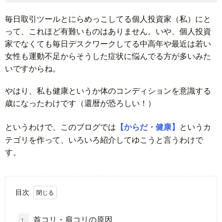
毎日取引ツールとにらめっこしてる個人投資家（私）にと
ド
言
自
って、これほど有難いものはありません。いや、個人投資
家でなくても毎日デスクワークしてる中高年や最近は若い
動
小
女性も運動不足からそうした症状に悩んでる方が多いみた
いですからね。
車
説
ス
やはり、私も健康というか体のコンディションを意識する
歳になったわけです（還暦が恐ろしい！）
ポ
か
というわけで、このブログでは
【からだ・健康】
というカ
ー
ら
MUSI
テゴリを作って、いろいろ紹介してゆこうと言うわけで
す。
ツ
だ・
時
健
事
目次
康
問
首コリ・肩コリの原因
1.