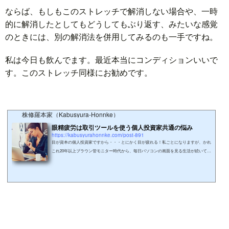
ならば、もしもこのストレッチで解消しない場合や、一時
的に解消したとしてもどうしてもぶり返す、みたいな感覚
のときには、別の解消法を併用してみるのも一手ですね。
私は今日も飲んでます。最近本当にコンディションいいで
す。このストレッチ同様にお勧めです。
株修羅本家（Kabusyura-Honnke）
眼精疲労は取引ツールを使う個人投資家共通の悩み
https://kabusyurahonnke.com/post-891
目が資本の個人投資家ですから・・・とにかく目が疲れる！私ごとになりますが、かれ
これ20年以上ブラウン管モニター時代から、毎日パソコンの画面を見る生活が続いてい
ました。当時から慢性的な目の疲れや視力の衰えを感じていて、周期的に首筋や肩が重
くなったり凝りに悩まされていました。2000年頃から液晶モニターが普及して画像が鮮
明になってくると、同時に表示される情報量も増えて、最初は見やすくて良かったので
すが徐々に以前と同じ状況になってきました。そして株取引のために取引ツールを使う
ようになると変動する沢山の小...