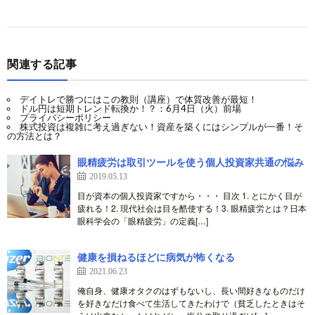
関連する記事
デイトレで勝つにはこの教則（講座）で体質改善が最短！
ドル円は短期トレンド転換か！？：6月4日（火）前場
プライバシーポリシー
株式投資は複雑に考え過ぎない！資産を築くにはシンプルが一番！そ
の方法とは？
眼精疲労は取引ツールを使う個人投資家共通の悩み
2019.05.13
目が資本の個人投資家ですから・・・ 目次 1. とにかく目が
疲れる！2. 現代社会は目を酷使する！3. 眼精疲労とは？日本
眼科学会の「眼精疲労」の定義[…]
健康を損ねるほどに病気が怖くなる
2021.06.23
俺自身、健康オタクのはずもないし、長い間好きなものだけ
を好きなだけ食べて生活してきたわけで（貧乏したときはそ