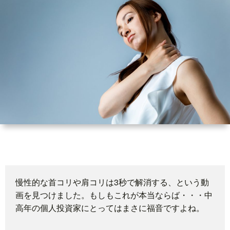
世
界
情
勢
マ
イ
ト
慢性的な首コリや肩コリは3秒で解消する、という動
画を見つけました。もしもこれが本当ならば・・・中
レ
高年の個人投資家にとってはまさに福音ですよね。
ー
放